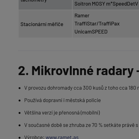
Soitron MOSY m*SpeedDetV
Ramer
TraffiStar/TraffiPax
Stacionární měřiče
UnicamSPEED
2. Mikrovlnné radary
V provozu dohromady cca 300 kusů z toho cca 180 m
Používá dopravní i městská policie
Většina verzí je přenosná (mobilní)
V současné době se zhruba ze 70 % setkáte právě s
Výrobce:
www.ramet.as