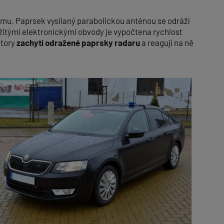
mu. Paprsek vysílaný parabolickou anténou se odráží
ožitými elektronickými obvody je vypočtena rychlost
ktory
zachytí odražené paprsky radaru
a reagují na ně