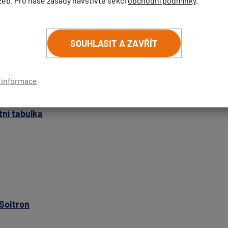
žeb. Pro naše zásady navštivte sekci
obchodní podmínky
.
SOUHLASIT A ZAVŘÍT
t?
í informace
tní tabulka
Soitron