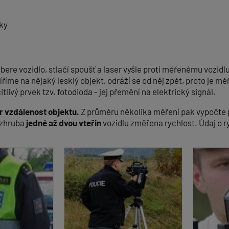
žky
bere vozidlo, stlačí spoušť a laser vyšle proti měřenému vozidl
íme na nějaký lesklý objekt, odráží se od něj zpět, proto je m
ivý prvek tzv. fotodioda ‑ jej přemění na elektrický signál.
r vzdálenost objektu.
Z průměru několika měření pak vypočte 
 zhruba
jedné až dvou vteřin
vozidlu změřena rychlost. Údaj o ryc