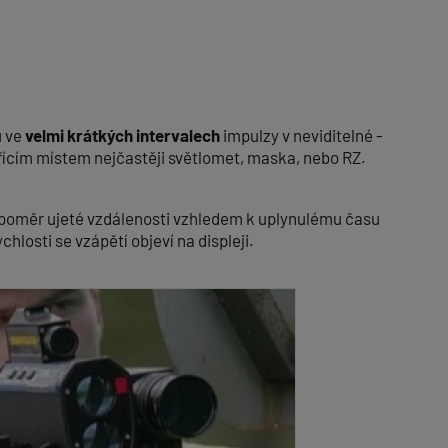
u ve
velmi krátkých intervalech
impulzy v neviditelné -
ěřícím místem nejčastěji světlomet, maska, nebo RZ.
poměr ujeté vzdálenosti vzhledem k uplynulému času
hlosti se vzápětí objeví na displeji.