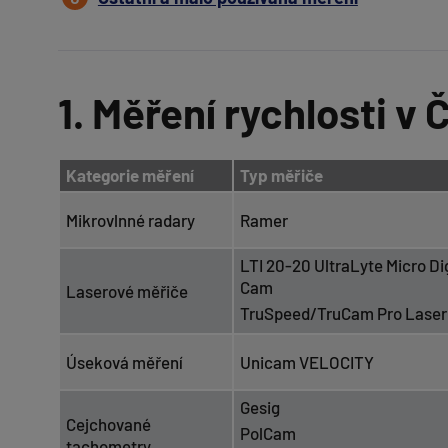
1. Měření rychlosti v
Kategorie měření
Typ měřiče
Mikrovlnné radary
Ramer
LTI 20-20 UltraLyte Micro Di
Cam
Laserové měřiče
TruSpeed/TruCam Pro Laser I
Úseková měření
Unicam VELOCITY
Gesig
Cejchované
PolCam
tachometry