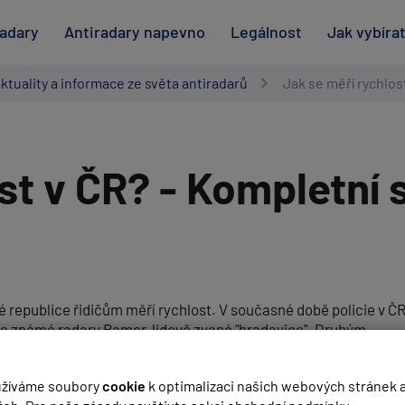
radary
Antiradary napevno
Legálnost
Jak vybíra
aktuality a informace ze světa antiradarů
Jak se měří rychlos
st v ČR? - Kompletní 
 republice řidičům měří rychlost. V současné době policie v ČR
bře známé radary Ramer, lidově zvané "bradavice". Druhým
tzv "Lasery". V tomto článku naleznete prakticky kompletní př
žíváme soubory
cookie
k optimalizaci našich webových stránek 