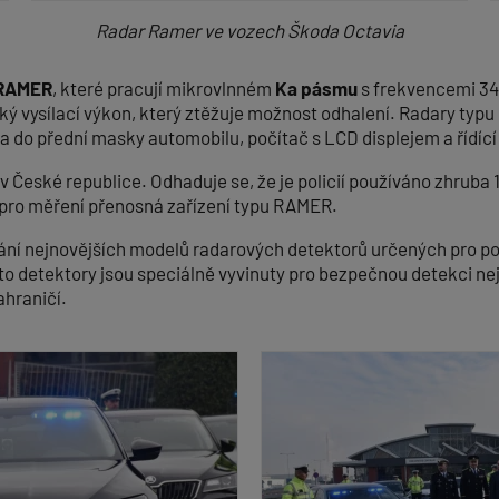
Radar Ramer ve vozech Škoda Octavia
RAMER
, které pracují mikrovlnném
Ka pásmu
s frekvencemi 34.
zký vysílací výkon, který ztěžuje možnost odhalení. Radary typ
 do přední masky automobilu, počítač s LCD displejem a řídící
v České republice. Odhaduje se, že je policií používáno zhruba
 pro měření přenosná zařízení typu RAMER.
ívání nejnovějších modelů radarových detektorů určených pro po
yto detektory jsou speciálně vyvinuty pro bezpečnou detekci nej
ahraničí.