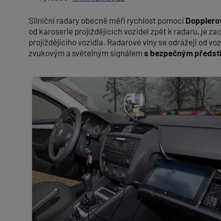
Silniční radary obecně měří rychlost pomocí
Dopplero
od karoserie projíždějících vozidel zpět k radaru, je
projíždějícího vozidla. Radarové vlny se odrážejí od vo
zvukovým a světelným signálem
s bezpečným předst