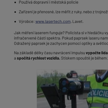
Používá dopravní i městská policie
Zařízení je přenosné, lze měřit z ruky, nebo z trojno
Výrobce:
www.lasertech.com
, Lavet.
Jak měření laserem funguje? Policista si v hledáčku vy
infračervené části spektra. Pokud paprsek laseru namíř
Odražený paprsek je zachycen pomocí optiky a světlocitl
Na základě délky času navrácení impulsu
vypočte lida
a
spočítá rychlost vozidla.
Stiskem spouště je během