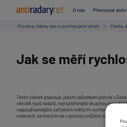
O nás
Přenosné anti
Poradna, články vše co potřebujete vědět
Články, 
Jak se měří rychlo
Tento článek popisuje, jakým způsobem policie v České
několik typů radarů, nejrozšířenější skupinou jsou do
nejpoužívanějším zařízením měřícím rychlost pak jsou 
radarech, se kterými se v provozu můžete setkat.
Pou