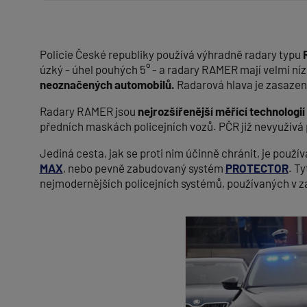
Policie České republiky používá výhradně radary typu
úzký - úhel pouhých 5° - a radary RAMER mají velmi ní
neoznačených automobilů.
Radarová hlava je zasazena
Radary RAMER jsou
nejrozšířenější měřící technologií
předních maskách policejních vozů. PČR již nevyužívá
Jediná cesta, jak se proti nim účinně chránit, je použ
MAX
, nebo pevně zabudovaný systém
PROTECTOR
. T
nejmodernějších policejních systémů, používaných v z