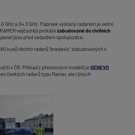
0 GHz a 34.3 GHz. Paprsek vysílaný radarem je velmi
u RAMER nejčastěji potkáte
zabudované do civilních
 panel jsou před sedadlem spolujezdce.
 180 kusů těchto radarů "bradavic" zabudovaných v
užití v ČR. Příklad z přenosných modelů je
GENEVO
en českých radarů typu Ramer, ale i jiných