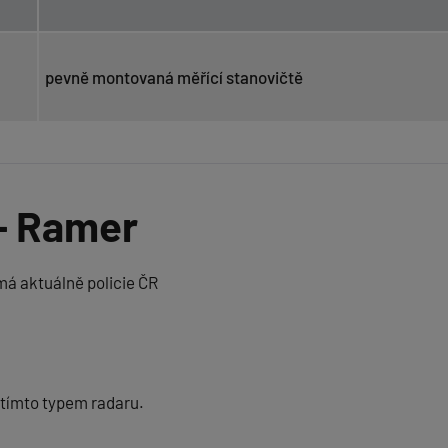
pevně montovaná měřící stanovičtě
 - Ramer
á aktuálně policie ČR
 tímto typem radaru.