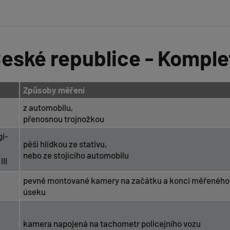
 České republice - Komple
Způsoby měření
z automobilu,
přenosnou trojnožkou
gi-
pěší hlídkou ze stativu,
nebo ze stojícího automobilu
II
pevně montované kamery na začátku a konci měřeného
úseku
kamera napojená na tachometr policejního vozu