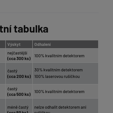
tní tabulka
Výskyt
Odhalení
nejčastější
100% kvalitním detektorem
(cca 300 ks)
30% kvalitním detektorem
častý
(cca 200 ks)
100% laserovou rušičkou
častý
100% kvalitním detektorem
(cca 500 ks)
méně častý
nelze odhalit detektorem ani
(cca 50 ks)
rušičkou