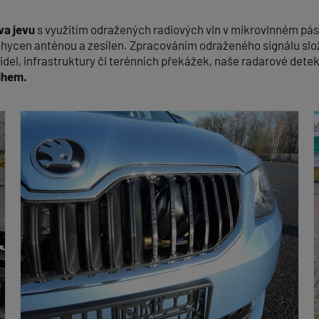
va jevu
s využitím odražených radiových vln v mikrovlnném pás
 zachycen anténou a zesílen. Zpracováním odraženého signálu sl
zidel, infrastruktury či terénních překážek, naše radarové dete
ihem.