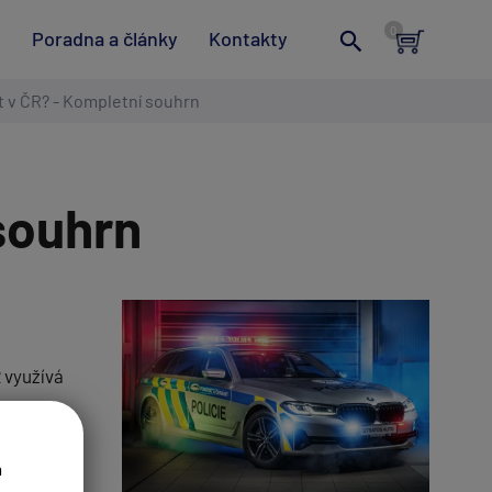
t
Poradna a články
Kontakty
t v ČR? - Kompletní souhrn
souhrn
 využívá
ehled o
a