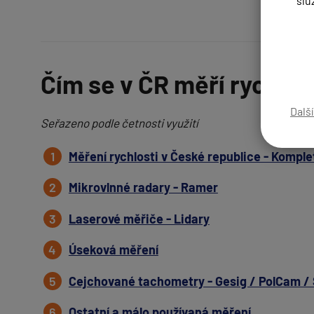
slu
Čím se v ČR měří rychlos
Dalš
Seřazeno podle četnosti využití
Měření rychlosti v České republice - Komple
Mikrovlnné radary - Ramer
Laserové měřiče - Lidary
Úseková měření
Cejchované tachometry - Gesig / PolCam / 
Ostatní a málo používaná měření