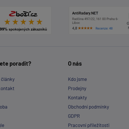
ete poradit?
O nás
a články
Kdo jsme
kontakt
Prodejny
Kontakty
doba
Obchodní podmínky
GDPR
le
Pracovní příležitosti