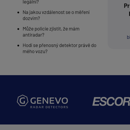
legální?
Pr
Na jakou vzdálenost se o měření
dozvím?
Může policie zjistit, že mám
antiradar?
b
Hodí se přenosný detektor právě do
mého vozu?