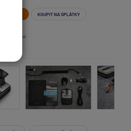
KOUPIT
KOUPIT NA SPLÁTKY
nických recenzí