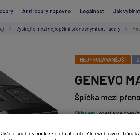
radary
Antiradary napevno
Legálnost
Jak vybíra
ej
Vybírejte mezi nejlepšími přenosnými antiradary
Ant
NEJPRODÁVANĚJŠÍ
Z
GENEVO M
Špička mezi přen
Skladem
- odesíláme dnes
/
z
K vyzvednutí na 2 prodejnách
Záruka 5 let
žíváme soubory
cookie
k optimalizaci našich webových stránek 