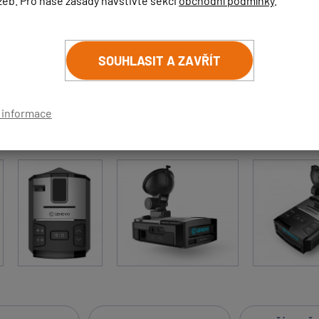
žeb. Pro naše zásady navštivte sekci
obchodní podmínky
.
23 895 Kč
19 748 Kč bez DPH
SOUHLASIT A ZAVŘÍT
53 zákaz
í informace