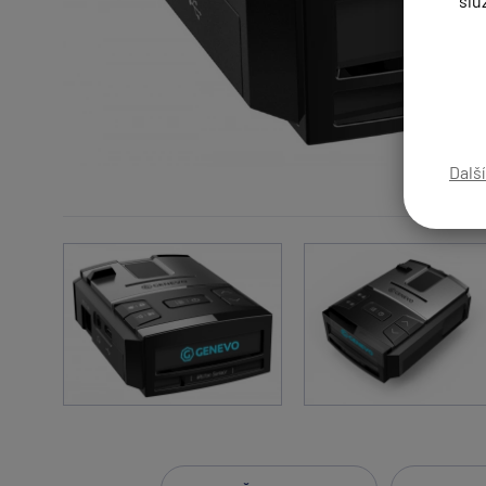
slu
Dalš