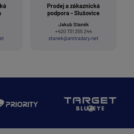
cká
Prodej a zákaznická
a
podpora - Slušovice
Jakub Staněk
+420 731 255 244
et
stanek@antiradary.net