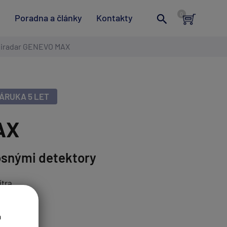
t
Poradna a články
Kontakty
iradar GENEVO MAX
ÁRUKA 5 LET
AX
osnými detektory
ítra
a