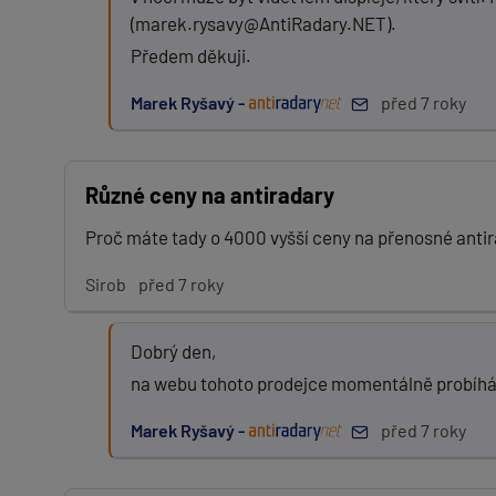
(marek.rysavy@AntiRadary.NET).
Předem děkuji.
PŘIDAT PŘÍSPĚVEK
Marek Ryšavý -
před 7 roky
Různé ceny na antiradary
Proč máte tady o 4000 vyšší ceny na přenosné antira
Sirob
před 7 roky
Dobrý den,
na webu tohoto prodejce momentálně probíhá a
Marek Ryšavý -
před 7 roky