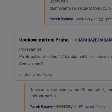
Dobrý den,
domníváme se, že takto tomu bylo u 
Marek Ryšavý -
pře
Usekove měření Praha
DATABÁZE RADAR
Přidávám se.
Po aktualizaci ze dne 12.11. radar nehlásí úsekové
Genovo one S
Jindra
před 7 roky
Dobrý den, o problému víme. Momentálně jsme
zpětnou vazbu.
Marek Ryšavý -
před 7 roky