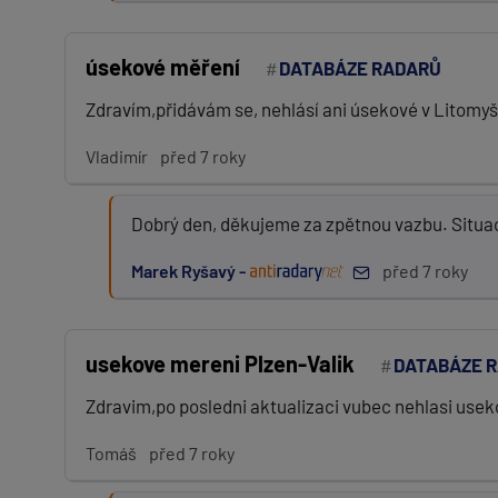
úsekové měření
DATABÁZE RADARŮ
Zdravím,přidávám se, nehlásí ani úsekové v Litomyš
Vladimír
před 7 roky
Dobrý den, děkujeme za zpětnou vazbu. Situac
Marek Ryšavý -
před 7 roky
usekove mereni Plzen-Valik
DATABÁZE 
Zdravim,po posledni aktualizaci vubec nehlasi useko
Tomáš
před 7 roky