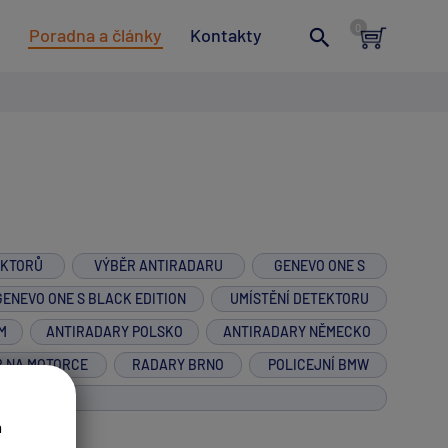
t
Poradna a články
Kontakty
EKTORŮ
VÝBĚR ANTIRADARU
GENEVO ONE S
GENEVO ONE S BLACK EDITION
UMÍSTĚNÍ DETEKTORU
M
ANTIRADARY POLSKO
ANTIRADARY NĚMECKO
R NA MOTORCE
RADARY BRNO
POLICEJNÍ BMW
a