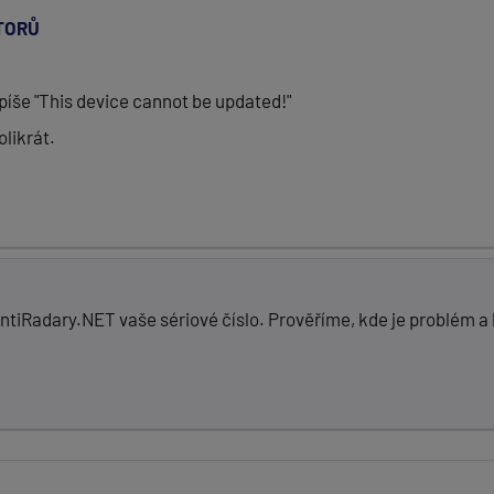
TORŮ
píše "This device cannot be updated!"
likrát.
tiRadary.NET vaše sériové číslo. Prověříme, kde je problém 