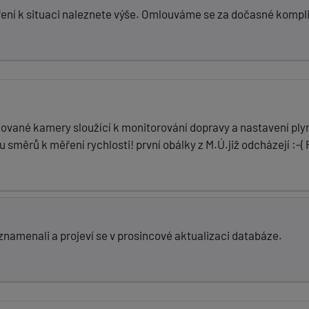
ření k situaci naleznete výše. Omlouváme se za dočasné kompl
alované kamery sloužící k monitorování dopravy a nastavení p
u směrů k měření rychlosti! první obálky z M.Ú.již odcházejí :-
amenali a projeví se v prosincové aktualizaci databáze.