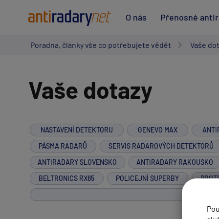
O nás
Přenosné anti
Poradna, články vše co potřebujete vědět
Vaše do
Vaše dotazy
NASTAVENÍ DETEKTORU
GENEVO MAX
ANTI
PÁSMA RADARŮ
SERVIS RADAROVÝCH DETEKTORŮ
ANTIRADARY SLOVENSKO
ANTIRADARY RAKOUSKO
BELTRONICS RX65
POLICEJNÍ SUPERBY
PROT
Pou