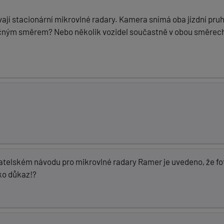
í stacionární mikrovlné radary. Kamera snímá oba jízdní pruhy.
čným směrem? Nebo několik vozidel součastně v obou směrech j
atelském návodu pro mikrovlné radary Ramer je uvedeno, že fot
ko důkaz!?