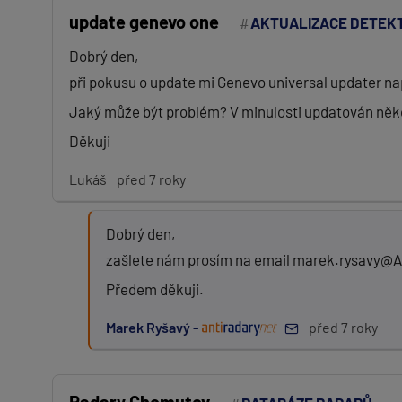
update genevo one
AKTUALIZACE DETEK
Dobrý den,
při pokusu o update mi Genevo universal updater na
Jaký může být problém? V minulosti updatován něko
Děkuji
Lukáš
před 7 roky
Dobrý den,
zašlete nám prosím na email marek.rysavy@An
Předem děkuji.
Marek Ryšavý -
před 7 roky