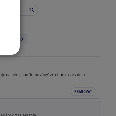
lší strana
údaje na něm jsou "lemovány" ze shora a ze zdola
REAGOVAT
ožádám o zaslání fotky