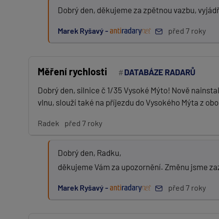
Dobrý den, děkujeme za zpětnou vazbu, vyjád
Marek Ryšavý -
před 7 roky
Měření rychlosti
DATABÁZE RADARŮ
Dobrý den, silnice č 1/35 Vysoké Mýto! Nově nainst
vlnu, slouží také na příjezdu do Vysokého Mýta z obo
Radek
před 7 roky
Dobrý den, Radku,
děkujeme Vám za upozornění. Změnu jsme zazn
Marek Ryšavý -
před 7 roky