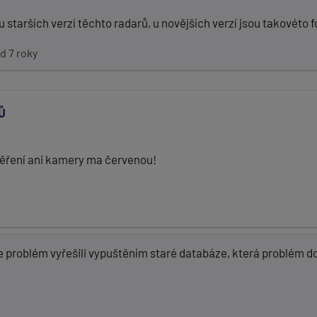
starších verzí těchto radarů, u novějších verzí jsou takovéto f
d 7 roky
Ů
 měření ani kamery ma červenou!
 problém vyřešili vypuštěním staré databáze, která problém d