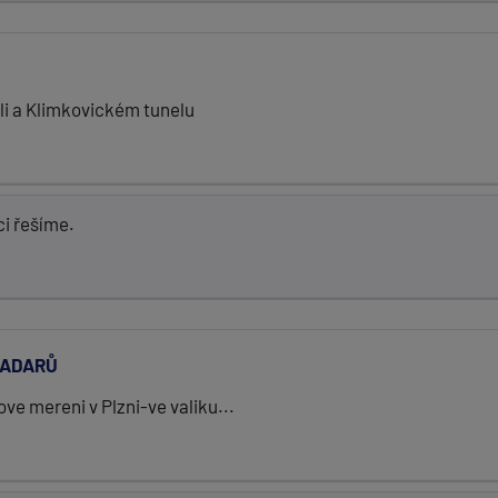
li a Klimkovickém tunelu
i řešíme.
RADARŮ
ve mereni v Plzni-ve valiku...