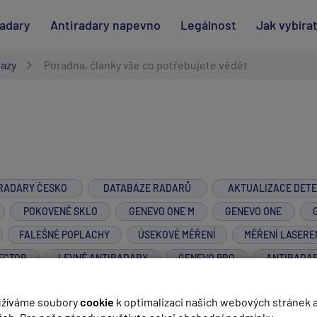
radary
Antiradary napevno
Legálnost
Jak vybíra
tazy
Poradna, články vše co potřebujete vědět
RADARY ČESKO
DATABÁZE RADARŮ
AKTUALIZACE DET
POKOVENÉ SKLO
GENEVO ONE M
GENEVO ONE
FALEŠNÉ POPLACHY
ÚSEKOVÉ MĚŘENÍ
MĚŘENÍ LASERE
ECTOR
LEVNÉ ANTIRADARY
GENEVO PRO
ANTIRADA
GENEVO GPS+
žíváme soubory
cookie
k optimalizaci našich webových stránek 