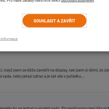
žeb. Pro naše zásady navštivte sekci
obchodní podmínky
.
ŘÍSPĚVEK
SOUHLASIT A ZAVŘÍT
…
32
33
34
35
36
37
38
…
74
Da
í informace
(
email bude skrytý
- slouží pro notifikace při odpovědi)
i, když jsem se blíže zaměřil na display, tak jsem si všiml, že 
ní vada, nebo jakýsi odraz a je tak vše v pořádku...
. Nemělo by se jednat o výrobní vadu. Pro lepší posouzení Vás p