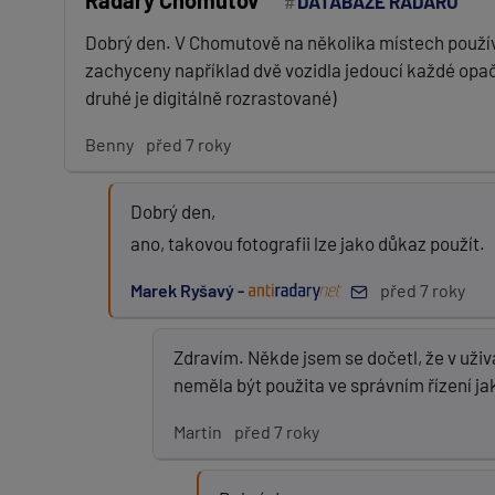
Radary Chomutov
DATABÁZE RADARŮ
Dobrý den. V Chomutově na několika místech používaj
zachyceny například dvě vozidla jedoucí každé opa
druhé je digitálně rozrastované)
Benny
před 7 roky
Dobrý den,
ano, takovou fotografii lze jako důkaz použít.
Marek Ryšavý -
před 7 roky
Zdravím. Někde jsem se dočetl, že v uživ
neměla být použita ve správním řízení ja
Martin
před 7 roky