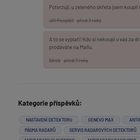
Potvrzuji, u zeleného skřeta jsem koupil st
Jiří Pospíšil
před 7 roky
A to se vyplatí! Kdo si nekoupí u vás za d
prodáváte na Mallu.
Sirob
před 7 roky
Kategorie příspěvků:
NASTAVENÍ DETEKTORU
GENEVO MAX
ANTI
PÁSMA RADARŮ
SERVIS RADAROVÝCH DETEKTORŮ