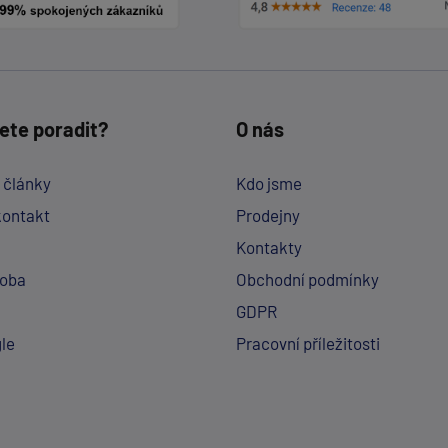
ete poradit?
O nás
a články
Kdo jsme
kontakt
Prodejny
Kontakty
doba
Obchodní podmínky
GDPR
le
Pracovní příležitosti