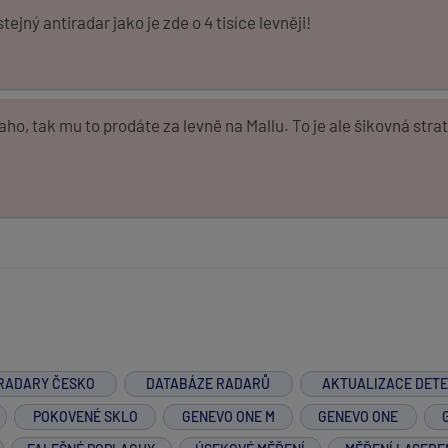
ejný antiradar jako je zde o 4 tisíce levněji!
raho, tak mu to prodáte za levně na Mallu. To je ale šikovná strat
RADARY ČESKO
DATABÁZE RADARŮ
AKTUALIZACE DET
POKOVENÉ SKLO
GENEVO ONE M
GENEVO ONE