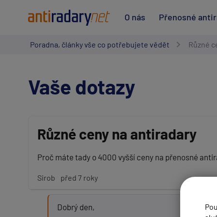
O nás
Přenosné anti
Poradna, články vše co potřebujete vědět
Různé ce
Vaše dotazy
Různé ceny na antiradary
Vaše jméno:
Proč máte tady o 4000 vyšší ceny na přenosné antira
Sirob
před 7 roky
Váš e-mail:
Dobrý den,
Pou
Předmět: