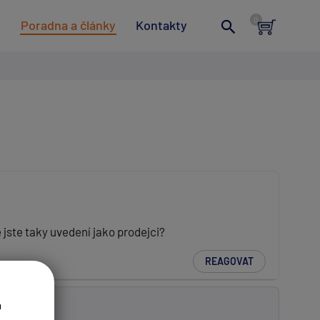
t
Poradna a články
Kontakty
jste taky uvedení jako prodejci?
REAGOVAT
a