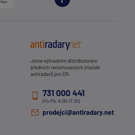
Jsme výhradním distributorem
předních renomovaných značek
antiradarů pro ČR.
731 000 441
(Po-Pá: 8:00-17:30)
prodejci@antiradary.net