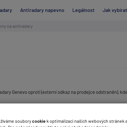
radary
Antiradary napevno
Legálnost
Jak vybíra
ny na antiradary
dary Genevo oproti (externí odkaz na prodejce odstraněn), kde 
(
email bude skrytý
- slouží pro notifikace při odpovědi)
žíváme soubory
cookie
k optimalizaci našich webových stránek 