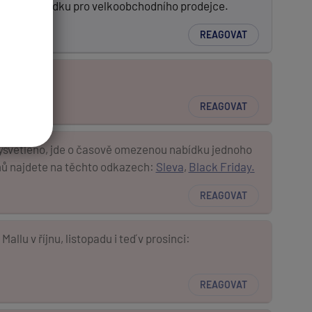
ezenou nabídku pro velkoobchodního prodejce.
REAGOVAT
 ceny?
REAGOVAT
 vysvětleno, jde o časově omezenou nabídku jednoho
jmů najdete na těchto odkazech:
Sleva
,
Black Friday.
REAGOVAT
lu v říjnu, listopadu i teď v prosinci:
REAGOVAT