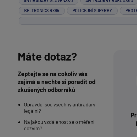
ANTIRADARY SLOVENSKO
ANTIRADARY RAKOUSKO
BELTRONICS RX65
POLICEJNÍ SUPERBY
PROT
Máte dotaz?
Zeptejte se na cokoliv vás
zajímá a nechte si poradit od
zkušených odborníků
Opravdu jsou všechny antiradary
legální?
Pr
Na jakou vzdálenost se o měření
dozvím?