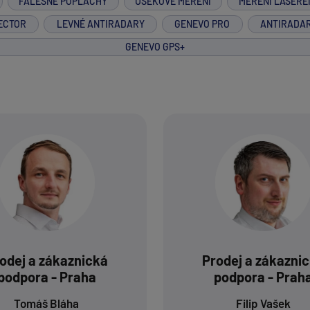
FALEŠNÉ POPLACHY
ÚSEKOVÉ MĚŘENÍ
MĚŘENÍ LASERE
ECTOR
LEVNÉ ANTIRADARY
GENEVO PRO
ANTIRADA
GENEVO GPS+
odej a zákaznická
Prodej a zákazni
podpora - Praha
podpora - Prah
Tomáš Bláha
Filip Vašek