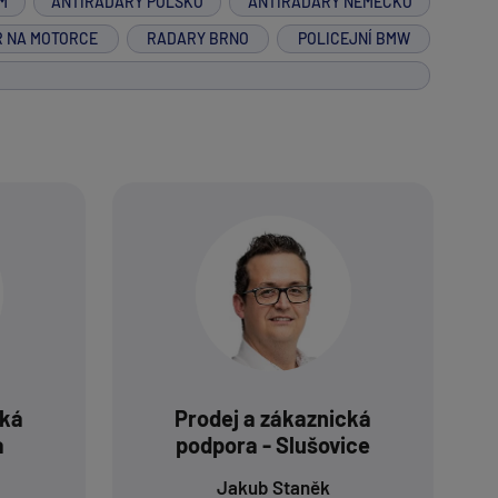
M
ANTIRADARY POLSKO
ANTIRADARY NĚMECKO
R NA MOTORCE
RADARY BRNO
POLICEJNÍ BMW
cká
Prodej a zákaznická
a
podpora - Slušovice
Jakub Staněk