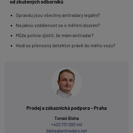
od zkušených odborníků
Opravdu jsou všechny antiradary legální?
Na jakou vzdálenost se o měření dozvím?
Může policie zjistit, že mám antiradar?
Hodí se přenosný detektor právě do mého vozu?
Prodej a zákaznická podpora - Praha
Tomáš Bláha
+420 731 000 441
blaha@antiradary.net