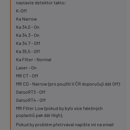
nastavte detektor takto:
K-Off
Ka Narrow
Ka 34.0 - On
Ka 34.3 - On
Ka 34.7 - Off
Ka 35.5 - Off
Ka Filter - Normal
Laser - On
MR CT - Off
MR CD - Narrow (pro použití V ČR doporučuji dát Off)
GatsoRT3 - Off
GatsoRT4 - Off
MR Filter Low (pokud by bylo více falešných
poplachů pak dát High).
Pokud by problém přetrvával napište mi na email