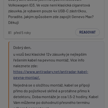
Volkswagen ID3. Ve voze není klasická cigaretová
PŘIDAT PŘÍSPĚVEK
zásuvka, je vybaven pouze 4x USB-C zástrčkou.
Poradíte, jakým způsobem zde zapojit Genevo Max?
Děkuji
REAGOVAT
81
před 5 roky
Dobrý den,
u vozů bez klasické 12v zásuvky je nejlepším
řešením kabel na pevnou montáž. Více info
naleznete zde:
https://www.antiradary.net/antiradar-kabel-
pevna-montaz/.
Nejedná se o složitou montáž, kabel se připojí
přímo do pojistkové skříně a protáhne přímo k
detektoru. Doba montáže je cca 1,5-2 hodiny. Kabel
Vám můžeme po dohodnutí přesného termínu