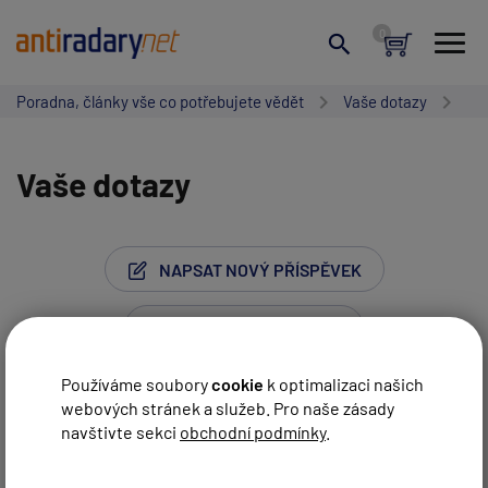
Poradna, články vše co potřebujete vědět
Vaše dotazy
Vaše dotazy
NAPSAT NOVÝ PŘÍSPĚVEK
Používáme soubory
cookie
k optimalizaci našich
webových stránek a služeb. Pro naše zásady
Stránka:
1
…
15
16
17
18
19
20
navštivte sekci
obchodní podmínky
.
Vaše jméno:
21
…
74
Další strana