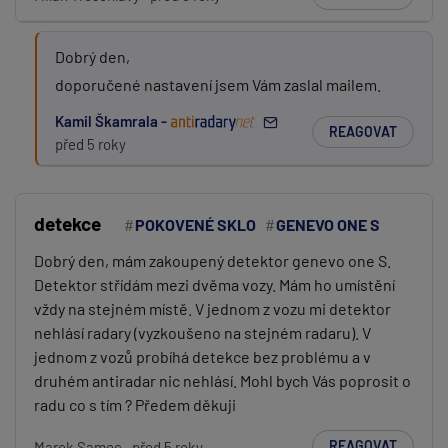
Dobrý den,
doporučené nastavení jsem Vám zaslal mailem.
Kamil Škamrala -
REAGOVAT
před 5 roky
detekce
POKOVENÉ SKLO
GENEVO ONE S
Dobrý den, mám zakoupený detektor genevo one S.
Detektor střídám mezi dvěma vozy. Mám ho umístění
vždy na stejném místě. V jednom z vozu mi detektor
nehlásí radary (vyzkoušeno na stejném radaru). V
jednom z vozů probíhá detekce bez problému a v
druhém antiradar nic nehlásí. Mohl bych Vás poprosit o
radu co s tím ? Předem děkuji
REAGOVAT
Marek Samec
před 5 roky