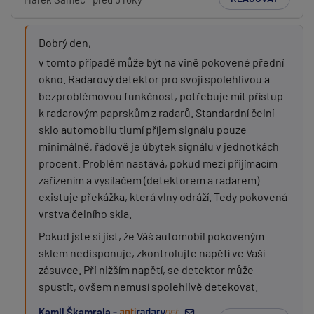
Dobrý den,
v tomto případě může být na vině pokovené přední
okno. Radarový detektor pro svojí spolehlivou a
bezproblémovou funkčnost, potřebuje mít přístup
k radarovým paprskům z radarů. Standardní čelní
sklo automobilu tlumí příjem signálu pouze
minimálně, řádově je úbytek signálu v jednotkách
procent. Problém nastává, pokud mezi přijímacím
zařízením a vysílačem (detektorem a radarem)
existuje překážka, která vlny odráží. Tedy pokovená
vrstva čelního skla.
Pokud jste si jist, že Váš automobil pokoveným
sklem nedisponuje, zkontrolujte napětí ve Vaší
zásuvce. Při nižším napětí, se detektor může
spustit, ovšem nemusí spolehlivě detekovat.
Kamil Škamrala -