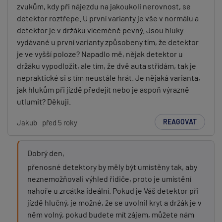
zvukům, kdy při nájezdu na jakoukoli nerovnost, se
detektor roztřepe. U první varianty je vše v normálu a
detektor je v držáku víceméně pevný. Jsou hluky
vydávané u první varianty způsobeny tím, že detektor
je ve vyšší poloze? Napadlo mě, nějak detektor u
držáku vypodložit, ale tím, že dvě auta střídám, tak je
nepraktické si s tím neustále hrát. Je nějaká varianta,
jak hlukům při jízdě předejít nebo je aspoň výrazně
utlumit? Děkuji.
REAGOVAT
Jakub
před 5 roky
Dobrý den,
přenosné detektory by měly být umístěny tak, aby
neznemožňovali výhled řidiče, proto je umístění
nahoře u zrcátka ideální. Pokud je Váš detektor při
jízdě hlučný, je možné, že se uvolnil kryt a držák je v
něm volný, pokud budete mít zájem, můžete nám