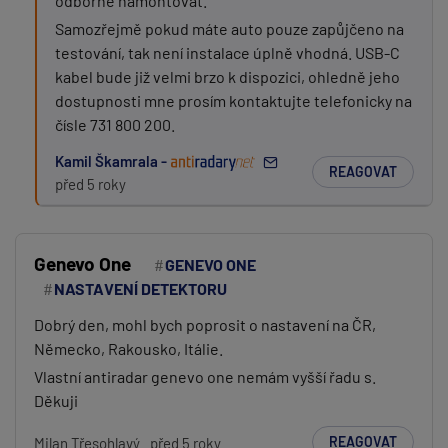
odborně namontovat.
Samozřejmě pokud máte auto pouze zapůjčeno na
testování, tak není instalace úplně vhodná. USB-C
kabel bude již velmi brzo k dispozici, ohledně jeho
dostupnosti mne prosím kontaktujte telefonicky na
čísle 731 800 200.
Kamil Škamrala -
REAGOVAT
před 5 roky
Genevo One
GENEVO ONE
NASTAVENÍ DETEKTORU
Dobrý den, mohl bych poprosit o nastavení na ČR,
Německo, Rakousko, Itálie.
Vlastní antiradar genevo one nemám vyšší řadu s.
Děkuji
REAGOVAT
Milan Třesohlavý
před 5 roky