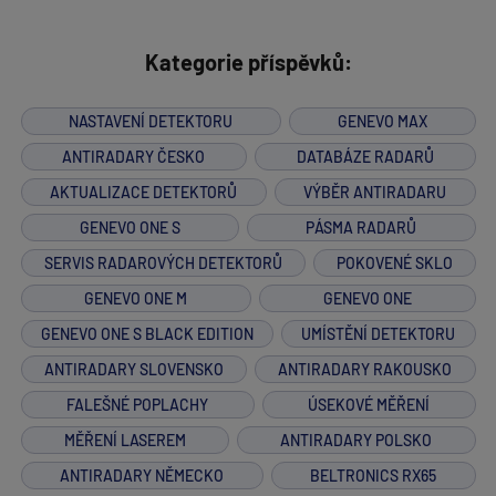
Kategorie příspěvků:
NASTAVENÍ DETEKTORU
GENEVO MAX
ANTIRADARY ČESKO
DATABÁZE RADARŮ
AKTUALIZACE DETEKTORŮ
VÝBĚR ANTIRADARU
GENEVO ONE S
PÁSMA RADARŮ
SERVIS RADAROVÝCH DETEKTORŮ
POKOVENÉ SKLO
GENEVO ONE M
GENEVO ONE
GENEVO ONE S BLACK EDITION
UMÍSTĚNÍ DETEKTORU
ANTIRADARY SLOVENSKO
ANTIRADARY RAKOUSKO
FALEŠNÉ POPLACHY
ÚSEKOVÉ MĚŘENÍ
MĚŘENÍ LASEREM
ANTIRADARY POLSKO
ANTIRADARY NĚMECKO
BELTRONICS RX65