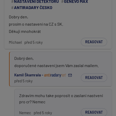
NASTAVENÍ DETEKTORU
GENEVO MAX
ANTIRADARY ČESKO
Dobry den,
prosím o nastavení na CZ s SK.
Děkuji mnohokrát
REAGOVAT
Michael
před 5 roky
Dobrý den,
doporučené nastavení jsem Vám zaslal mailem.
Kamil Škamrala -
REAGOVAT
před 5 roky
Zdravim mohu take poprosit o zaslani nastveni
pro cr? Nemec
REAGOVAT
Nemec
před 5 roky