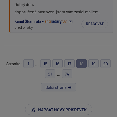
Dobrý den,
doporučené nastavení jsem Vám zaslal mailem.
Kamil Škamrala -
REAGOVAT
před 5 roky
Stránka:
1
…
15
16
17
18
19
20
21
…
74
Další strana
NAPSAT NOVÝ PŘÍSPĚVEK