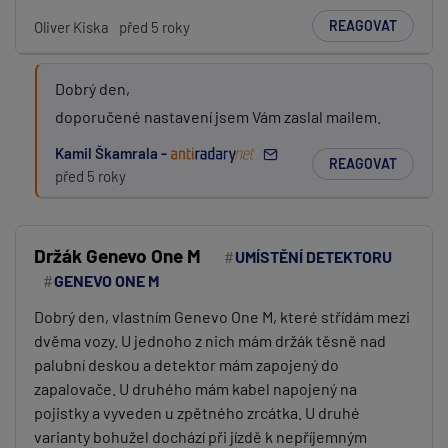
REAGOVAT
Oliver Kiska
před 5 roky
Dobrý den,
doporučené nastavení jsem Vám zaslal mailem.
Kamil Škamrala -
REAGOVAT
před 5 roky
Držák Genevo One M
UMÍSTĚNÍ DETEKTORU
GENEVO ONE M
Dobrý den, vlastním Genevo One M, které střídám mezi
dvěma vozy. U jednoho z nich mám držák těsně nad
palubní deskou a detektor mám zapojený do
zapalovače. U druhého mám kabel napojený na
pojistky a vyveden u zpětného zrcátka. U druhé
varianty bohužel dochází při jízdě k nepříjemným