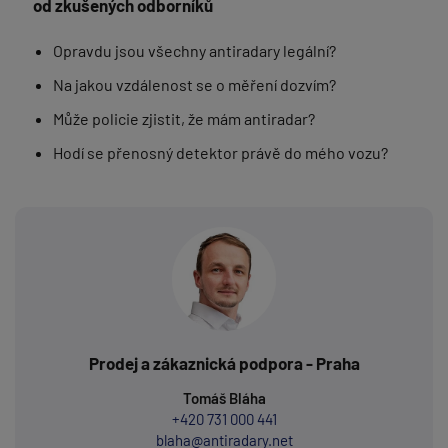
od zkušených odborníků
Opravdu jsou všechny antiradary legální?
Na jakou vzdálenost se o měření dozvím?
Může policie zjistit, že mám antiradar?
Hodí se přenosný detektor právě do mého vozu?
Prodej a zákaznická podpora - Praha
Tomáš Bláha
+420 731 000 441
blaha@antiradary.net