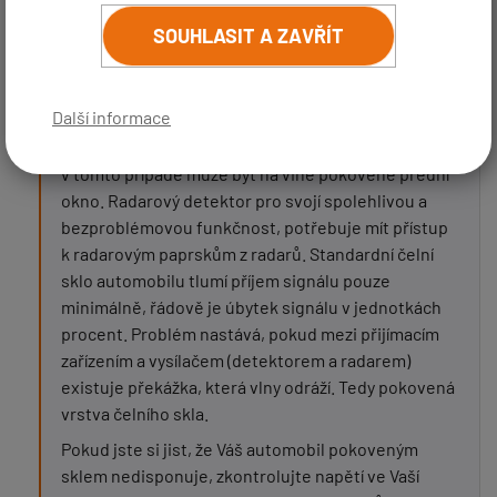
druhém antiradar nic nehlásí. Mohl bych Vás poprosit o
(
email bude skrytý
- slouží pro notifikace při odpovědi)
radu co s tím ? Předem děkuji
SOUHLASIT A ZAVŘÍT
Předmět:
REAGOVAT
Marek Samec
před 5 roky
Další informace
Dobrý den,
Zpráva:
v tomto případě může být na vině pokovené přední
okno. Radarový detektor pro svojí spolehlivou a
bezproblémovou funkčnost, potřebuje mít přístup
k radarovým paprskům z radarů. Standardní čelní
sklo automobilu tlumí příjem signálu pouze
minimálně, řádově je úbytek signálu v jednotkách
procent. Problém nastává, pokud mezi přijímacím
zařízením a vysílačem (detektorem a radarem)
PŘIDAT PŘÍSPĚVEK
existuje překážka, která vlny odráží. Tedy pokovená
vrstva čelního skla.
Pokud jste si jist, že Váš automobil pokoveným
sklem nedisponuje, zkontrolujte napětí ve Vaší