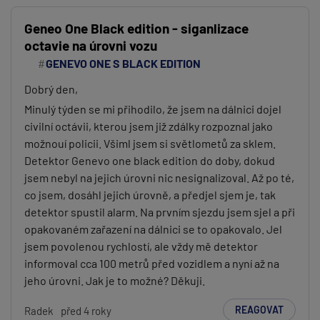
Geneo One Black edition - siganlizace
octavie na úrovni vozu
GENEVO ONE S BLACK EDITION
Dobrý den,
Minulý týden se mi přihodilo, že jsem na dálnici dojel
civilní octávii, kterou jsem již zdálky rozpoznal jako
možnouí policii. Všiml jsem si světlometů za sklem.
Detektor Genevo one black edition do doby, dokud
jsem nebyl na jejich úrovni nic nesignalizoval. Až po té,
co jsem, dosáhl jejich úrovně, a předjel sjem je, tak
detektor spustil alarm. Na prvním sjezdu jsem sjel a při
opakovaném zařazení na dálnici se to opakovalo. Jel
jsem povolenou rychlostí, ale vždy mě detektor
informoval cca 100 metrů před vozidlem a nyní až na
jeho úrovni. Jak je to možné? Děkuji.
REAGOVAT
Radek
před 4 roky