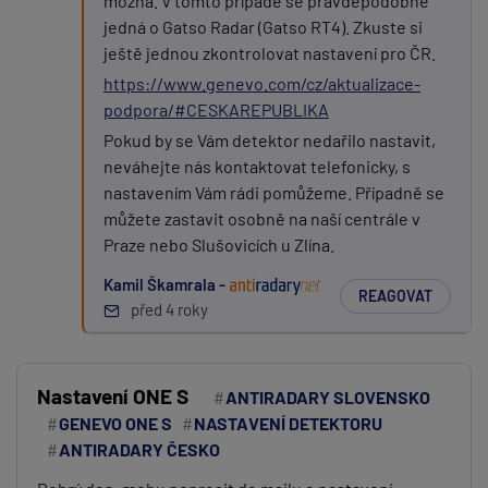
možná. V tomto případě se pravděpodobně
jedná o Gatso Radar (Gatso RT4). Zkuste si
ještě jednou zkontrolovat nastavení pro ČR.
https://www.genevo.com/cz/aktualizace-
podpora/#CESKAREPUBLIKA
Pokud by se Vám detektor nedařilo nastavit,
neváhejte nás kontaktovat telefonicky, s
nastavením Vám rádi pomůžeme. Případně se
můžete zastavit osobně na naší centrále v
Praze nebo Slušovicích u Zlína.
Kamil Škamrala -
REAGOVAT
před 4 roky
Nastavení ONE S
ANTIRADARY SLOVENSKO
GENEVO ONE S
NASTAVENÍ DETEKTORU
ANTIRADARY ČESKO