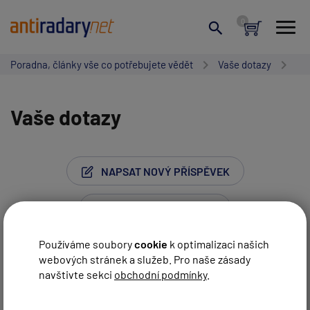
Poradna, články vše co potřebujete vědět
Vaše dotazy
Vaše dotazy
NAPSAT NOVÝ PŘÍSPĚVEK
Používáme soubory
cookie
k optimalizaci našich
webových stránek a služeb. Pro naše zásady
Stránka:
1
…
9
10
11
12
13
14
navštivte sekci
obchodní podmínky
.
Vaše jméno:
15
…
74
Další strana