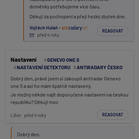
doměnky potřebujeme více času.
Děkuji za pochopení a přeji hezký zbytek dne.
Vojtěch Holáň -
REAGOVAT
před 4 roky
Nastavení
GENEVO ONE S
NASTAVENÍ DETEKTORU
ANTIRADARY ČESKO
Dobrý den, právě jsem si zakoupil antiradar Genevo
one S a asi ho mám špatně nastavený.
Je možný někde najít doporučené nastavení na českou
republiku? Děkuji moc
REAGOVAT
Libor
před 4 roky
Dobrý den,