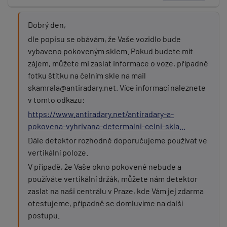
Dobrý den,
dle popisu se obávám, že Vaše vozidlo bude
vybaveno pokoveným sklem. Pokud budete mít
zájem, můžete mi zaslat informace o voze, případně
fotku štítku na čelním skle na mail
skamrala@antiradary.net. Více informací naleznete
v tomto odkazu:
https://www.antiradary.net/antiradary-a-
pokovena-vyhrivana-determalni-celni-skla...
Dále detektor rozhodně doporučujeme používat ve
vertikální poloze.
V případě, že Vaše okno pokovené nebude a
používáte vertikální držák, můžete nám detektor
zaslat na naši centrálu v Praze, kde Vám jej zdarma
otestujeme, případně se domluvíme na další
postupu.