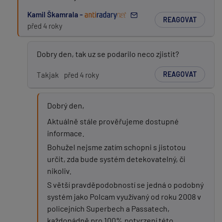
PŘIDAT PŘÍSPĚVEK
Kamil Škamrala -
REAGOVAT
před 4 roky
Dobry den, tak uz se podarilo neco zjistit?
REAGOVAT
Takjak
před 4 roky
Dobrý den,
Aktuálně stále prověřujeme dostupné
informace.
Bohužel nejsme zatím schopni s jistotou
určit, zda bude systém detekovatelný, či
nikoliv.
S větší pravděpodobností se jedná o podobný
systém jako Polcam využívaný od roku 2008 v
policejních Superbech a Passatech,
každopádně pro 100% potvrzení této