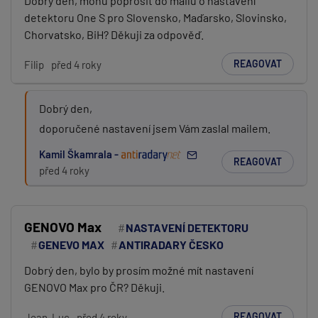
Dobrý den, mohu poprosit do mailu o nastavení
detektoru One S pro Slovensko, Maďarsko, Slovinsko,
Chorvatsko, BiH? Děkuji za odpověď.
REAGOVAT
Filip
před 4 roky
Dobrý den,
doporučené nastavení jsem Vám zaslal mailem.
Kamil Škamrala -
REAGOVAT
před 4 roky
GENOVO Max
NASTAVENÍ DETEKTORU
GENEVO MAX
ANTIRADARY ČESKO
Dobrý den, bylo by prosím možné mít nastavení
GENOVO Max pro ČR? Děkuji.
REAGOVAT
Jean-Luc
před 4 roky