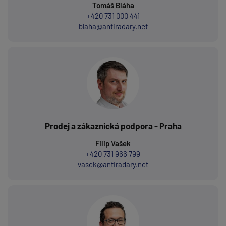
Tomáš Bláha
+420 731 000 441
blaha@antiradary.net
Prodej a zákaznická podpora - Praha
Filip Vašek
+420 731 966 799
vasek@antiradary.net