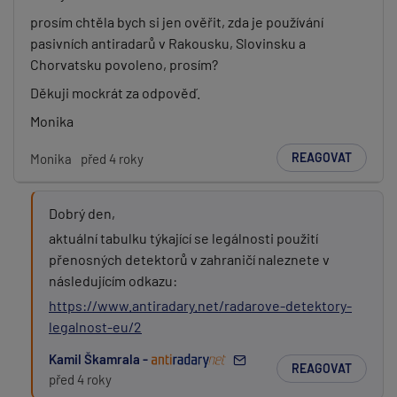
prosím chtěla bych si jen ověřit, zda je používání
pasivních antiradarů v Rakousku, Slovinsku a
Chorvatsku povoleno, prosím?
Děkuji mockrát za odpověď.
Monika
REAGOVAT
Monika
před 4 roky
Dobrý den,
aktuální tabulku týkající se legálnosti použití
přenosných detektorů v zahraničí naleznete v
následujícím odkazu:
https://www.antiradary.net/radarove-detektory-
legalnost-eu/2
Kamil Škamrala -
REAGOVAT
před 4 roky