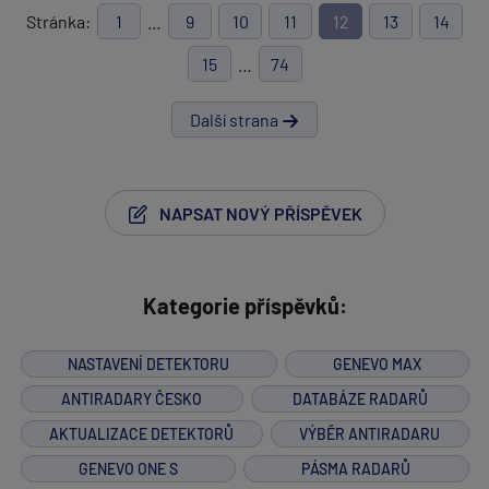
Stránka:
1
…
9
10
11
12
13
14
15
…
74
Další strana
NAPSAT NOVÝ PŘÍSPĚVEK
Kategorie příspěvků:
NASTAVENÍ DETEKTORU
GENEVO MAX
ANTIRADARY ČESKO
DATABÁZE RADARŮ
AKTUALIZACE DETEKTORŮ
VÝBĚR ANTIRADARU
GENEVO ONE S
PÁSMA RADARŮ