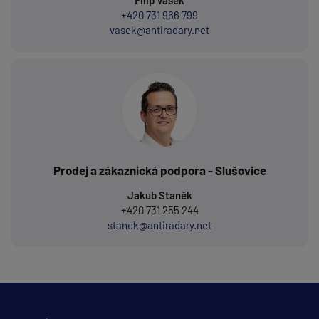
Filip Vašek
+420 731 966 799
vasek@antiradary.net
Prodej a zákaznická podpora - Slušovice
Jakub Staněk
+420 731 255 244
stanek@antiradary.net