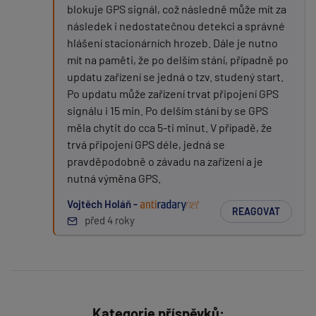
blokuje GPS signál, což následně může mít za
následek i nedostatečnou detekci a správné
hlášení stacionárních hrozeb. Dále je nutno
mít na paměti, že po delším stání, případně po
updatu zařízení se jedná o tzv. studený start.
Po updatu může zařízení trvat připojení GPS
signálu i 15 min. Po delším stání by se GPS
měla chytit do cca 5-ti minut. V případě, že
trvá připojení GPS déle, jedná se
pravděpodobně o závadu na zařízení a je
nutná výměna GPS.
Vojtěch Holáň -
REAGOVAT
před 4 roky
Kategorie příspěvků: