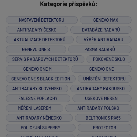
Kategorie příspěvků:
NASTAVENÍ DETEKTORU
GENEVO MAX
ANTIRADARY ČESKO
DATABÁZE RADARŮ
AKTUALIZACE DETEKTORŮ
VÝBĚR ANTIRADARU
GENEVO ONE S
PÁSMA RADARŮ
SERVIS RADAROVÝCH DETEKTORŮ
POKOVENÉ SKLO
GENEVO ONE M
GENEVO ONE
GENEVO ONE S BLACK EDITION
UMÍSTĚNÍ DETEKTORU
ANTIRADARY SLOVENSKO
ANTIRADARY RAKOUSKO
FALEŠNÉ POPLACHY
ÚSEKOVÉ MĚŘENÍ
MĚŘENÍ LASEREM
ANTIRADARY POLSKO
ANTIRADARY NĚMECKO
BELTRONICS RX65
POLICEJNÍ SUPERBY
PROTECTOR