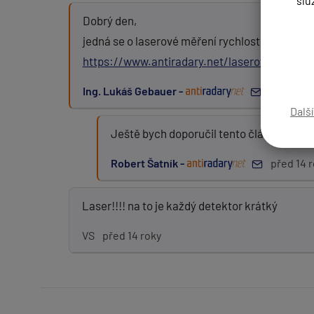
slu
Dobrý den,
jedná se o laserové měření rychlosti. Proti to
https://www.antiradary.net/laserova-rusicka
Zpráva:
Ing. Lukáš Gebauer -
před 14 r
Dalš
PŘIDAT PŘÍSPĚVEK
Ještě bych doporučil tento článek:
Jak s
Robert Šatník -
před 14 
Laser!!!! na to je každý detektor krátký
VS
před 14 roky