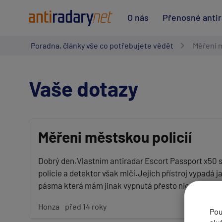
O nás
Přenosné anti
Poradna, články vše co potřebujete vědět
Měřeni m
Vaše dotazy
Měřeni městskou policií
Vaše jméno:
Dobrý den.Vlastním antiradar Escort Passport x50
policie a detektor však mlčí.Jejich přístroj vypadá
pásma která mám jinak vypnutá přesto nic nedeteku
Váš e-mail:
Honza
před 14 roky
Pou
Předmět: