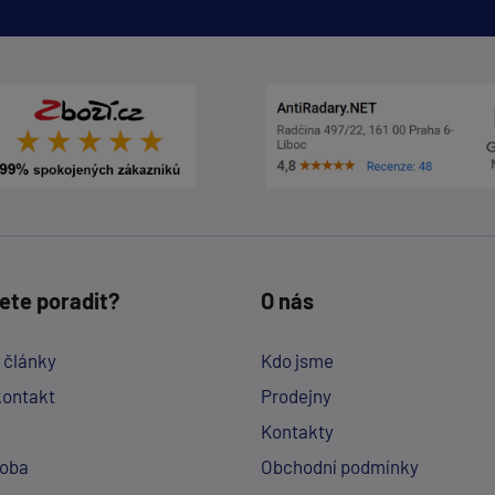
ete poradit?
O nás
a články
Kdo jsme
kontakt
Prodejny
Kontakty
doba
Obchodní podmínky