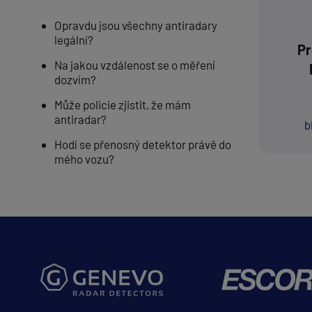
Opravdu jsou všechny antiradary
legální?
Pr
Na jakou vzdálenost se o měření
dozvím?
Může policie zjistit, že mám
antiradar?
b
Hodí se přenosný detektor právě do
mého vozu?