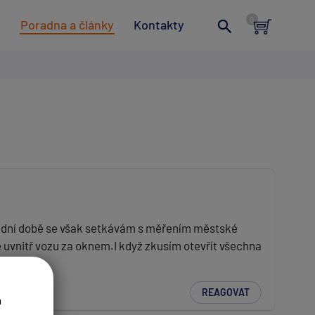
t
Poradna a články
Kontakty
lední době se však setkávám s měřením městské
e uvnitř vozu za oknem.I když zkusím otevřít všechna
REAGOVAT
a