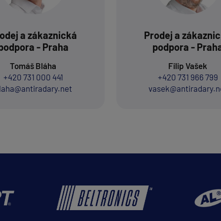
odej a zákaznická
Prodej a zákazni
podpora - Praha
podpora - Prah
Tomáš Bláha
Filip Vašek
+420 731 000 441
+420 731 966 799
laha@antiradary.net
vasek@antiradary.n