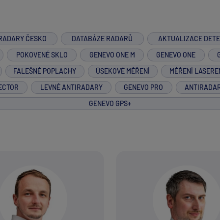
RADARY ČESKO
DATABÁZE RADARŮ
AKTUALIZACE DET
POKOVENÉ SKLO
GENEVO ONE M
GENEVO ONE
FALEŠNÉ POPLACHY
ÚSEKOVÉ MĚŘENÍ
MĚŘENÍ LASERE
ECTOR
LEVNÉ ANTIRADARY
GENEVO PRO
ANTIRADA
GENEVO GPS+