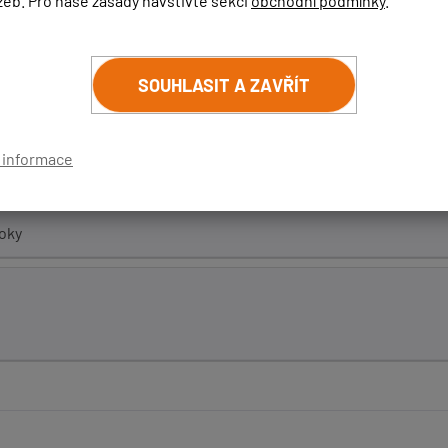
žeb. Pro naše zásady navštivte sekci
obchodní podmínky
.
muto měření Vás spolehlivě ochrání pouze toto:
SOUHLASIT A ZAVŘÍT
-antilaser-g9-rx/
oky
í informace
e v ČR měří? Má antiradar šanci?
roky