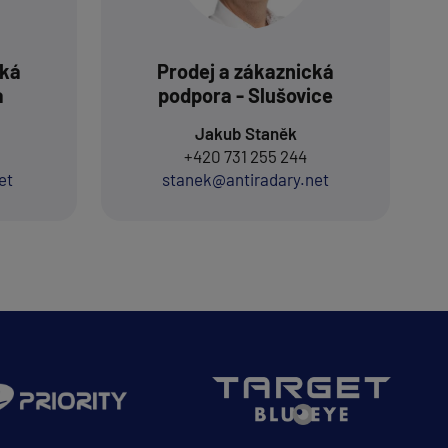
cká
Prodej a zákaznická
a
podpora - Slušovice
Jakub Staněk
+420 731 255 244
et
stanek@antiradary.net