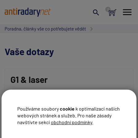
Poradna, články vše co potřebujete vědět
Vaše dotazy
G1 & laser
Vaše jméno:
Dobry den mam za sebou prujezd 3x mereni laser PCR
trojnozka a G1 ani nezapipala je to OK? diky
Používáme soubory
cookie
k optimalizaci našich
REAGOVAT
Novotny
před 13 roky
webových stránek a služeb. Pro naše zásady
Váš e-mail:
navštivte sekci
obchodní podmínky
.
Dobrý den,