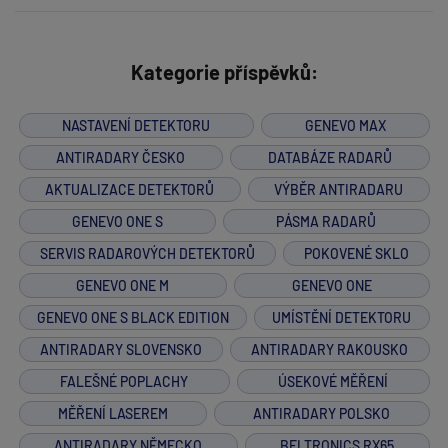
Kategorie příspěvků:
NASTAVENÍ DETEKTORU
GENEVO MAX
ANTIRADARY ČESKO
DATABÁZE RADARŮ
AKTUALIZACE DETEKTORŮ
VÝBĚR ANTIRADARU
GENEVO ONE S
PÁSMA RADARŮ
SERVIS RADAROVÝCH DETEKTORŮ
POKOVENÉ SKLO
GENEVO ONE M
GENEVO ONE
GENEVO ONE S BLACK EDITION
UMÍSTĚNÍ DETEKTORU
ANTIRADARY SLOVENSKO
ANTIRADARY RAKOUSKO
FALEŠNÉ POPLACHY
ÚSEKOVÉ MĚŘENÍ
MĚŘENÍ LASEREM
ANTIRADARY POLSKO
ANTIRADARY NĚMECKO
BELTRONICS RX65