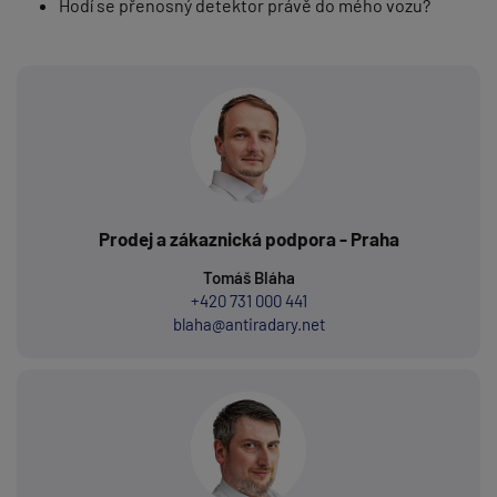
Hodí se přenosný detektor právě do mého vozu?
Prodej a zákaznická podpora - Praha
Tomáš Bláha
+420 731 000 441
blaha@antiradary.net