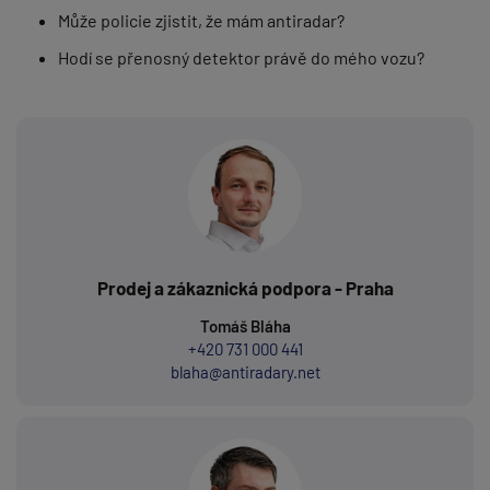
Může policie zjistit, že mám antiradar?
Hodí se přenosný detektor právě do mého vozu?
Prodej a zákaznická podpora - Praha
Tomáš Bláha
+420 731 000 441
blaha@antiradary.net