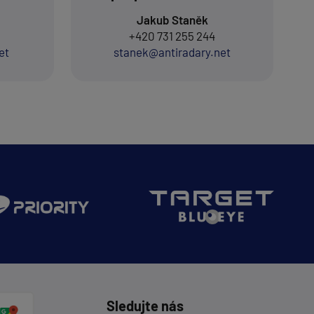
Jakub Staněk
+420 731 255 244
et
stanek@antiradary.net
Sledujte nás