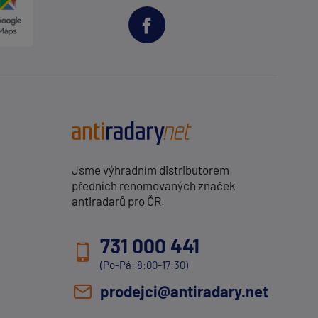
Jsme výhradním distributorem
předních renomovaných značek
antiradarů pro ČR.
731 000 441
(Po-Pá: 8:00-17:30)
prodejci@antiradary.net