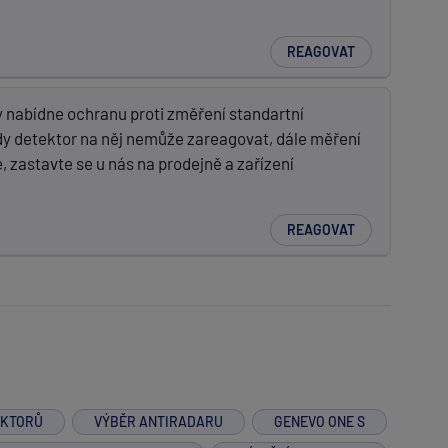
REAGOVAT
 nabídne ochranu proti změření standartní
tedy detektor na něj nemůže zareagovat, dále měření
 zastavte se u nás na prodejně a zařízení
REAGOVAT
EKTORŮ
VÝBĚR ANTIRADARU
GENEVO ONE S