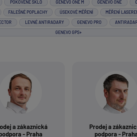
POKOVENÉ SKLO
GENEVO ONE M
GENEVO ONE
FALEŠNÉ POPLACHY
ÚSEKOVÉ MĚŘENÍ
MĚŘENÍ LASERE
ECTOR
LEVNÉ ANTIRADARY
GENEVO PRO
ANTIRADA
GENEVO GPS+
odej a zákaznická
Prodej a zákazni
podpora - Praha
podpora - Prah