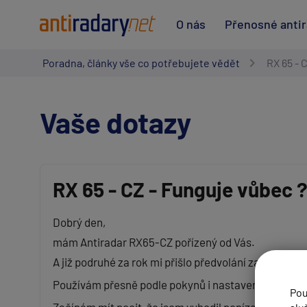
O nás
Přenosné anti
Poradna, články vše co potřebujete vědět
RX 65 - 
Vaše dotazy
RX 65 - CZ - Funguje vůbec 
Vaše jméno:
Dobrý den,
mám Antiradar RX65-CZ pořízený od Vás.
Váš e-mail:
A již podruhé za rok mi přišlo předvolání za překroč
Používám přesně podle pokynů i nastavení v návodu
Pou
Předmět: