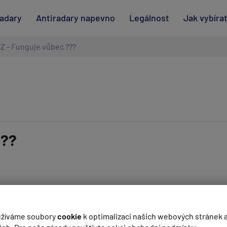
radary
Antiradary napevno
Legálnost
Jak vybíra
CZ - Funguje vůbec ???
???
(
email bude skrytý
- slouží pro notifikace při odpovědi)
enou rychlost. (Praha)
.
žíváme soubory
cookie
k optimalizaci našich webových stránek 