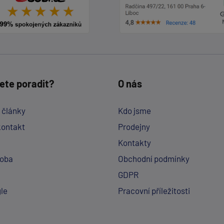
ete poradit?
O nás
a články
Kdo jsme
kontakt
Prodejny
Kontakty
doba
Obchodní podmínky
GDPR
le
Pracovní příležitosti