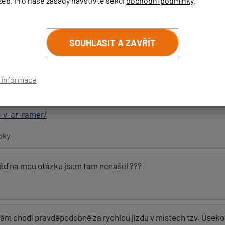
u, která stále mlčí. Občas pípne pásmo "Ka" (tam kde nic není).
žeb. Pro naše zásady navštivte sekci
obchodní podmínky
.
radary ??
SOUHLASIT A ZAVŘÍT
í informace
čeno.
i-v-cr-ramer/
oky
věď na mou otázku jsem tam nenašel ???
Vám chodí pravděpodobně za rychlou jízdu v místech tzv. Úseko