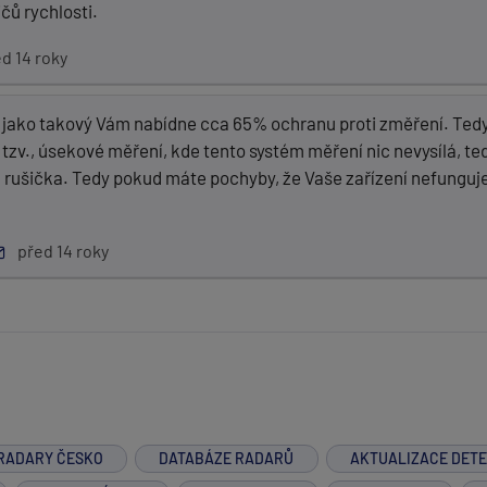
čů rychlosti.
d 14 roky
 jako takový Vám nabídne cca 65% ochranu proti změření. Tedy
á tzv., úsekové měření, kde tento systém měření nic nevysílá, 
á rušička. Tedy pokud máte pochyby, že Vaše zařízení nefunguje,
před 14 roky
RADARY ČESKO
DATABÁZE RADARŮ
AKTUALIZACE DET