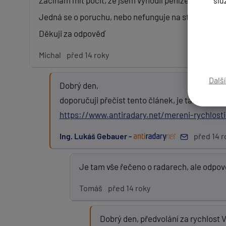
Začínám mít pocit, že jsem vyhodil peníze za krabičk
slu
Jedná se o poruchu, nebo nefunguje na stacionární 
Děkuji za odpověď
Zpráva:
Michal
před 14 roky
Dalš
Dobrý den,
PŘIDAT PŘÍSPĚVEK
doporučuji přečíst tento článek, je tam vše ře
https://www.antiradary.net/mereni-rychlost
Ing. Lukáš Gebauer -
před 14 r
Je tam vše řečeno o radarech, ale odpo
Tomáš
před 14 roky
Dobrý den, předvolání za rychlost 