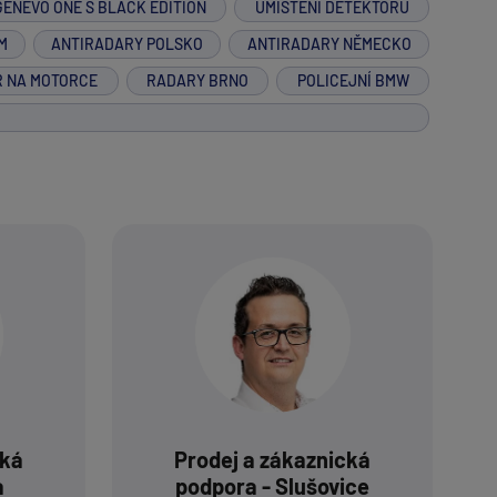
GENEVO ONE S BLACK EDITION
UMÍSTĚNÍ DETEKTORU
M
ANTIRADARY POLSKO
ANTIRADARY NĚMECKO
R NA MOTORCE
RADARY BRNO
POLICEJNÍ BMW
cká
Prodej a zákaznická
a
podpora - Slušovice