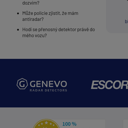
dozvím?
Může policie zjistit, že mám
antiradar?
b
Hodí se přenosný detektor právě do
mého vozu?