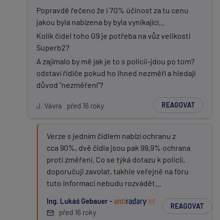
Popravdě řečeno že i 70% účinost za tu cenu
jakou byla nabízena by byla vynikající...
Kolik čidel toho G9 je potřeba na vůz velikosti
Superb2?
A zajímalo by mě jak je to s policii-jdou po tom?
odstaví řidiče pokud ho ihned nezměří a hledají
důvod "nezměření"?
REAGOVAT
J. Vávra
před 16 roky
Verze s jedním čidlem nabízí ochranu z
cca 90%, dvě čidla jsou pak 99,9% ochrana
proti změření. Co se týká dotazu k policii,
doporučuji zavolat, takhle veřejně na fóru
tuto informaci nebudu rozvádět...
Ing. Lukáš Gebauer -
REAGOVAT
před 16 roky