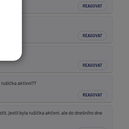
REAGOVAT
REAGOVAT
REAGOVAT
a rušička aktivní??
REAGOVAT
t, jestli byla rušička aktivní, ale do dnešního dne