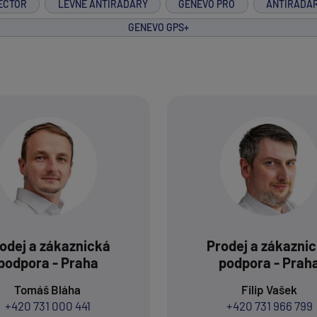
ECTOR
LEVNÉ ANTIRADARY
GENEVO PRO
ANTIRADA
GENEVO GPS+
odej a zákaznická
Prodej a zákazni
podpora - Praha
podpora - Prah
Tomáš Bláha
Filip Vašek
+420 731 000 441
+420 731 966 799