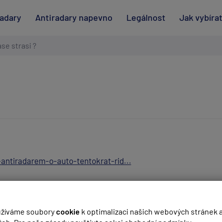
radary
Antiradary napevno
Legálnost
Jak vybíra
se strasi ?
antiradarem-o-auto-tentokrat-rid...
(
email bude skrytý
- slouží pro notifikace při odpovědi)
žíváme soubory
cookie
k optimalizaci našich webových stránek 