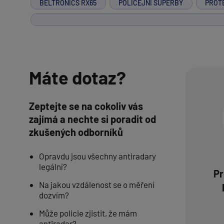
BELTRONICS RX65
POLICEJNÍ SUPERBY
PROT
Máte dotaz?
Zeptejte se na cokoliv vás
zajímá a nechte si poradit od
zkušených odborníků
Opravdu jsou všechny antiradary
legální?
Pr
Na jakou vzdálenost se o měření
dozvím?
Může policie zjistit, že mám
antiradar?