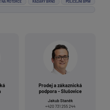
R NA MOTORCE
RADARY BRNO
POLICEJNÍ BMW
cká
Prodej a zákaznická
a
podpora - Slušovice
Jakub Staněk
+420 731 255 244