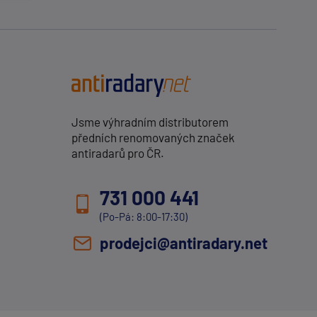
Jsme výhradním distributorem
předních renomovaných značek
antiradarů pro ČR.
731 000 441
(Po-Pá: 8:00-17:30)
prodejci@antiradary.net