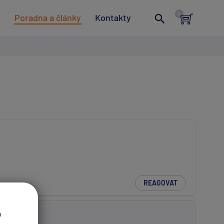
t
Poradna a články
Kontakty
REAGOVAT
a