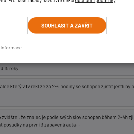
žeb. Pro naše zásady navštivte sekci
obchodní podmínky
.
vili 3 auta a teď malém další...
SOUHLASIT A ZAVŘÍT
í informace
adary-net-pravda-o-zabavovani-vozidel-rusicky-ant...
d 15 roky
lce který v tv řekl že za 2-4 hodiny se schopen zjistit jestli byl
zvláštní, že znalec je podle svých slov schopen během 2-4h zjisti
t posudky na první 3 zabavená auta...