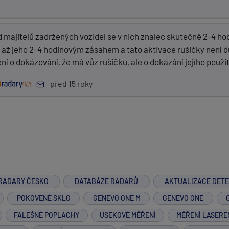
 majitelů zadržených vozidel se v nich znalec skutečně 2-4 hod
až jeho 2-4 hodinovým zásahem a tato aktivace rušičky není dů
ení o dokázování, že má vůz rušičku, ale o dokázání jejího použití
před 15 roky
RADARY ČESKO
DATABÁZE RADARŮ
AKTUALIZACE DET
POKOVENÉ SKLO
GENEVO ONE M
GENEVO ONE
FALEŠNÉ POPLACHY
ÚSEKOVÉ MĚŘENÍ
MĚŘENÍ LASERE