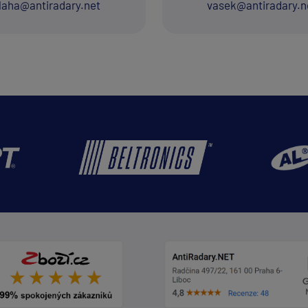
laha@antiradary.net
vasek@antiradary.n