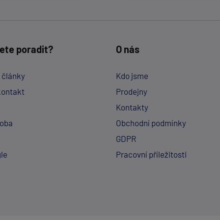
ete poradit?
O nás
a články
Kdo jsme
kontakt
Prodejny
Kontakty
doba
Obchodní podmínky
GDPR
le
Pracovní příležitosti