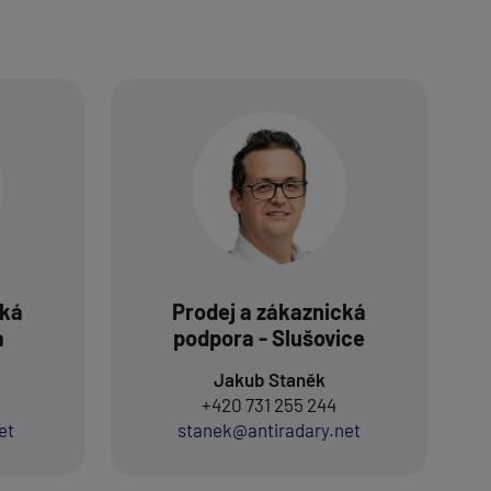
cká
Prodej a zákaznická
a
podpora - Slušovice
Jakub Staněk
+420 731 255 244
et
stanek@antiradary.net