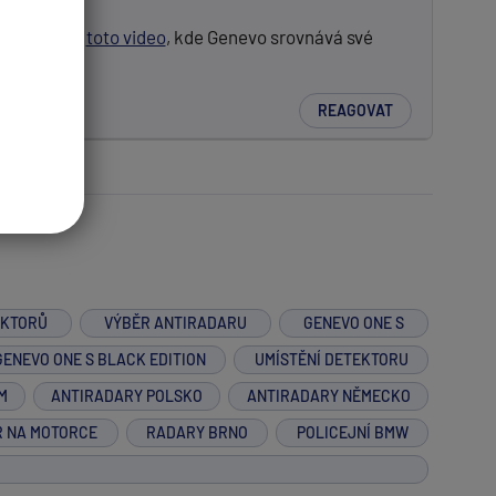
 podívat na
toto video
, kde Genevo srovnává své
jlépe.
REAGOVAT
EKTORŮ
VÝBĚR ANTIRADARU
GENEVO ONE S
GENEVO ONE S BLACK EDITION
UMÍSTĚNÍ DETEKTORU
M
ANTIRADARY POLSKO
ANTIRADARY NĚMECKO
R NA MOTORCE
RADARY BRNO
POLICEJNÍ BMW