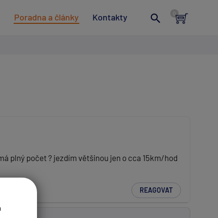
t
Poradna a články
Kontakty
emá plný počet ? jezdím většinou jen o cca 15km/hod
REAGOVAT
a