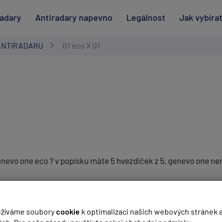
radary
Antiradary napevno
Legálnost
Jak vybíra
ANTIRADARU
G1 eco X G1
genevo one eco ? v popisku máte 5 hvezdiček z 5, genevo one n
(
email bude skrytý
- slouží pro notifikace při odpovědi)
žíváme soubory
cookie
k optimalizaci našich webových stránek 