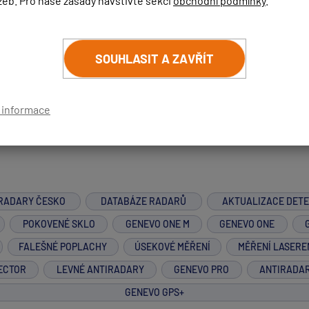
žeb. Pro naše zásady navštivte sekci
obchodní podmínky
.
ěli chybu a mělo by jich být 3,5. Pro lepší přehled, se můžete
enevo ONE S
- Z levnějších detektorů funguje v ČR spolehlivě ne
SOUHLASIT A ZAVŘÍT
í informace
RADARY ČESKO
DATABÁZE RADARŮ
AKTUALIZACE DET
POKOVENÉ SKLO
GENEVO ONE M
GENEVO ONE
FALEŠNÉ POPLACHY
ÚSEKOVÉ MĚŘENÍ
MĚŘENÍ LASERE
ECTOR
LEVNÉ ANTIRADARY
GENEVO PRO
ANTIRADA
GENEVO GPS+