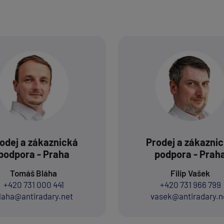
odej a zákaznická
Prodej a zákazni
podpora - Praha
podpora - Prah
Tomáš Bláha
Filip Vašek
+420 731 000 441
+420 731 966 799
laha@antiradary.net
vasek@antiradary.n