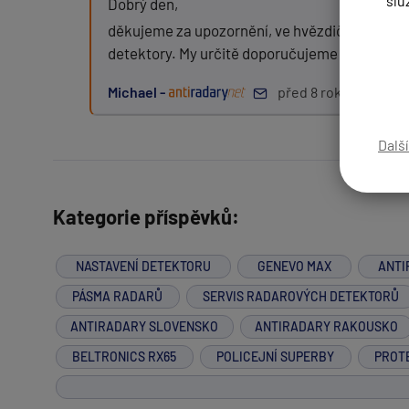
slu
Dobrý den,
děkujeme za upozornění, ve hvězdičkách jsme m
detektory. My určitě doporučujeme alespoň
G
Zpráva:
Michael -
před 8 roky
Dalš
PŘIDAT PŘÍSPĚVEK
Kategorie příspěvků:
NASTAVENÍ DETEKTORU
GENEVO MAX
ANTI
PÁSMA RADARŮ
SERVIS RADAROVÝCH DETEKTORŮ
ANTIRADARY SLOVENSKO
ANTIRADARY RAKOUSKO
BELTRONICS RX65
POLICEJNÍ SUPERBY
PROT