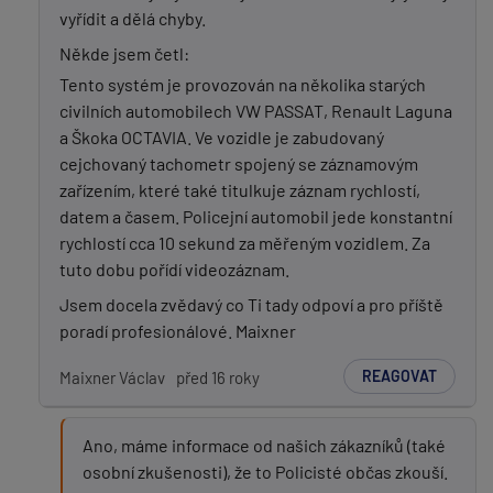
vyřídit a dělá chyby.
Někde jsem četl:
Tento systém je provozován na několika starých
civilních automobilech VW PASSAT, Renault Laguna
a Škoka OCTAVIA. Ve vozidle je zabudovaný
cejchovaný tachometr spojený se záznamovým
zařízením, které také titulkuje záznam rychlostí,
datem a časem. Policejní automobil jede konstantní
rychlostí cca 10 sekund za měřeným vozidlem. Za
tuto dobu pořídí videozáznam.
Jsem docela zvědavý co Ti tady odpoví a pro příště
poradí profesionálové. Maixner
REAGOVAT
Maixner Václav
před 16 roky
Ano, máme informace od našich zákazníků (také
osobní zkušenosti), že to Policisté občas zkouší.