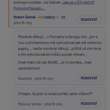
policejní vozidla - viz článek:
Jak se v ČR měří II?
Policejní Passaty...
Robert Šatník -
REAGOVAT
před 16 roky
Mockrát děkuji... o Polcamu a Gesigu vím...jen s
tou ruční kamerou mě vyhrožoval jak mě seberou
papíry.... takže mockrát děkuji...příště už vím že je
s tím vyhrožováním můžu poslat někam...
jinak mám od vás Bel65....je to bomba...max
spokojenost
REAGOVAT
Nováček
před 16 roky
Chlape, Vy jste tu snad pořád, spíte vůbec??
REAGOVAT
Maixner Václav
před 16 roky