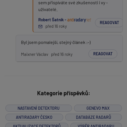
sem přispíváte své zkušenosti i vy -
uživatelé.
Robert Šatník -
REAGOVAT
před 16 roky
Byl jsem pomalejší, stejný článek :-)
REAGOVAT
Maixner Václav
před 16 roky
Kategorie příspěvků:
NASTAVENÍ DETEKTORU
GENEVO MAX
ANTIRADARY ČESKO
DATABÁZE RADARŮ
AKTUALIZACE DETEKTORŮ
VÝBĚR ANTIRADARU