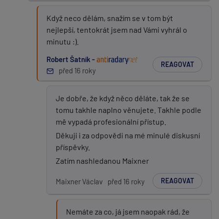
Když neco dělám, snažím se v tom být
nejlepší, tentokrát jsem nad Vámi vyhrál o
minutu :).
Robert Šatník -
REAGOVAT
před 16 roky
Je dobře, že když něco děláte, tak že se
tomu takhle naplno věnujete. Takhle podle
mě vypadá profesionální přístup.
Děkuji i za odpovědi na mé minulé diskusní
příspěvky.
Zatím nashledanou Maixner
REAGOVAT
Maixner Václav
před 16 roky
Nemáte za co, já jsem naopak rád, že