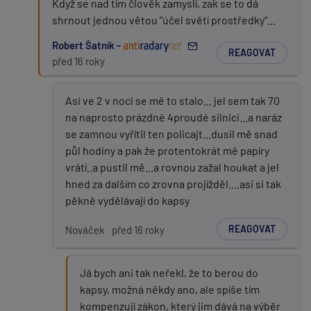
Když se nad tím člověk zamyslí, zak se to dá
shrnout jednou větou "účel světí prostředky"...
Robert Šatník -
REAGOVAT
před 16 roky
Asi ve 2 v noci se mě to stalo... jel sem tak 70
na naprosto prázdné 4proudé silnici...a naráz
se zamnou vyřítil ten policajt...dusil mě snad
půl hodiny a pak že protentokrát mě papíry
vrátí..a pustil mě...a rovnou zažal houkat a jel
hned za dalším co zrovna projížděl....asi si tak
pěkně vydělávají do kapsy
REAGOVAT
Nováček
před 16 roky
Já bych ani tak neřekl, že to berou do
kapsy, možná někdy ano, ale spíše tím
kompenzují zákon, který jim dává na výběr