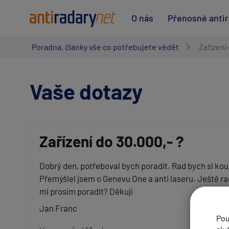
O nás
Přenosné anti
Poradna, články vše co potřebujete vědět
Zařízení 
Vaše dotazy
Zařízení do 30.000,- ?
Vaše jméno:
Dobrý den, potřeboval bych poradit. Rad bych si koup
Přemýšlel jsem o Genevu One a anti laseru. Ještě ra
mi prosím poradit? Děkuji
Váš e-mail:
Jan Franc
Pou
Předmět: