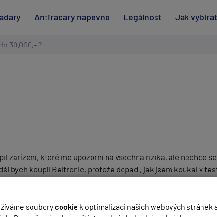
radary
Antiradary napevno
Legálnost
Jak vybíra
do 30.000,- ?
il zařízení, které mě upozorní na vsechna rizika, ale nechce s
dši bych koupil Beltronic, protože dopadl, jak jsem koukal v t
(
email bude skrytý
- slouží pro notifikace při odpovědi)
žíváme soubory
cookie
k optimalizaci našich webových stránek 