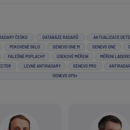
RADARY ČESKO
DATABÁZE RADARŮ
AKTUALIZACE DET
POKOVENÉ SKLO
GENEVO ONE M
GENEVO ONE
FALEŠNÉ POPLACHY
ÚSEKOVÉ MĚŘENÍ
MĚŘENÍ LASERE
ECTOR
LEVNÉ ANTIRADARY
GENEVO PRO
ANTIRADA
GENEVO GPS+