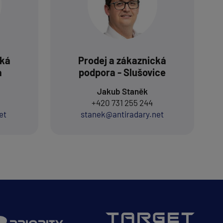
cká
Prodej a zákaznická
a
podpora - Slušovice
Jakub Staněk
+420 731 255 244
et
stanek@antiradary.net