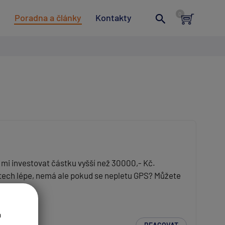
t
Poradna a články
Kontakty
e mi investovat částku vyšší než 30000,- Kč.
estech lépe, nemá ale pokud se nepletu GPS? Můžete
a