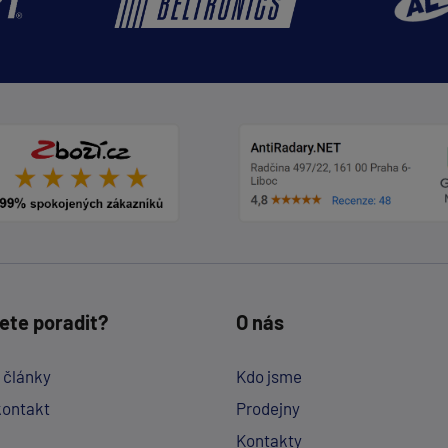
ete poradit?
O nás
a články
Kdo jsme
kontakt
Prodejny
Kontakty