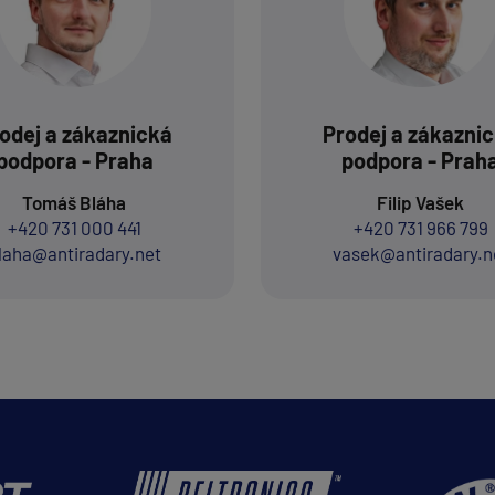
odej a zákaznická
Prodej a zákazni
podpora - Praha
podpora - Prah
Tomáš Bláha
Filip Vašek
+420 731 000 441
+420 731 966 799
laha@antiradary.net
vasek@antiradary.n