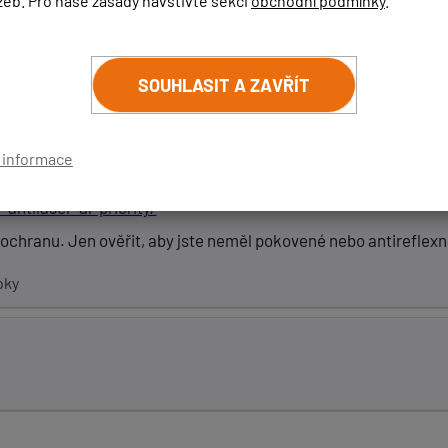
žeb. Pro naše zásady navštivte sekci
obchodní podmínky
.
SOUHLASIT A ZAVŘÍT
o-one/
í informace
:
antilaser-al-priority/
 ochranu. Jen ověřit, aby jste neměl pokovené nebo antireflexní
oky