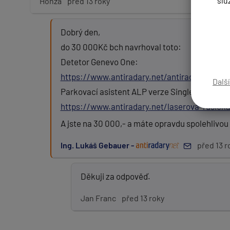
slu
Honza
před 13 roky
Dobrý den,
Zpráva:
do 30 000Kč bch navrhoval toto:
Detetor Genevo One:
https://www.antiradary.net/antiradar-genev
Dalš
Parkovací asistent ALP verze Single + montáž
PŘIDAT PŘÍSPĚVEK
https://www.antiradary.net/laserova-rusicka-
A jste na 30 000,- a máte opravdu spolehlivou
Ing. Lukáš Gebauer -
před 13 r
Děkuji za odpověď.
Jan Franc
před 13 roky