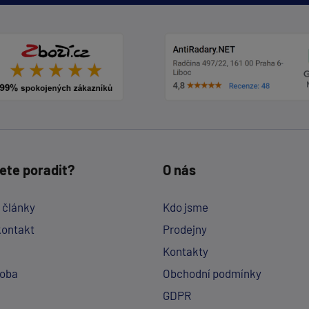
ete poradit?
O nás
a články
Kdo jsme
kontakt
Prodejny
Kontakty
doba
Obchodní podmínky
GDPR