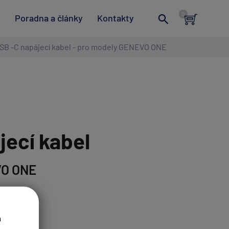
t
Poradna a články
Kontakty
SB -C napájecí kabel - pro modely GENEVO ONE
jecí kabel
VO ONE
ítra
a