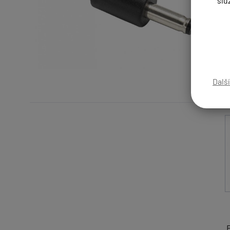
slu
Dalš
F