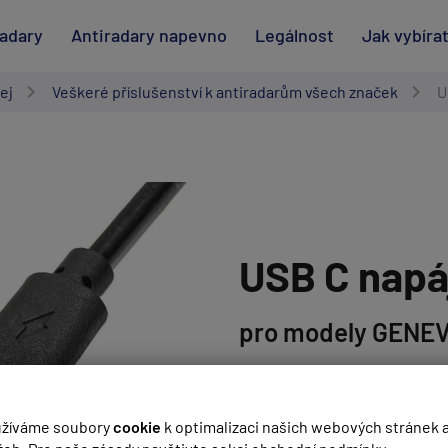
radary
Antiradary napevno
Legálnost
Jak vybíra
ej
Veškeré příslušenství k antiradarům všech značek
U
USB C napá
pro modely GENE
Skladem
- odesíláme dnes
/
z
žíváme soubory
cookie
k optimalizaci našich webových stránek 