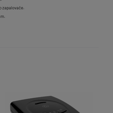
do zapalovače.
cm.