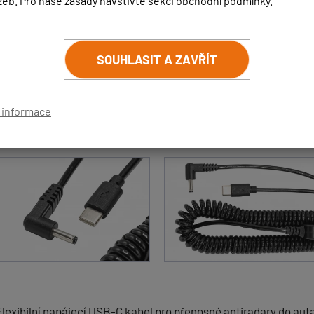
žeb. Pro naše zásady navštivte sekci
obchodní podmínky
.
895 Kč
KO
740 Kč bez DPH
SOUHLASIT A ZAVŘÍT
í informace
lexibilní napájecí USB-C kabel pro přenosné antiradary do aut