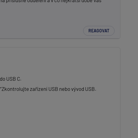
na příslušné oddělení a v co nejkratší době Vás
REAGOVAT
 do USB C.
: “Zkontrolujte zařízení USB nebo vývod USB.