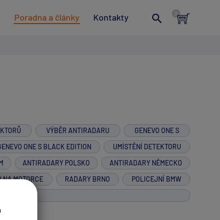
t
Poradna a články
Kontakty
EKTORŮ
VÝBĚR ANTIRADARU
GENEVO ONE S
GENEVO ONE S BLACK EDITION
UMÍSTĚNÍ DETEKTORU
M
ANTIRADARY POLSKO
ANTIRADARY NĚMECKO
R NA MOTORCE
RADARY BRNO
POLICEJNÍ BMW
a