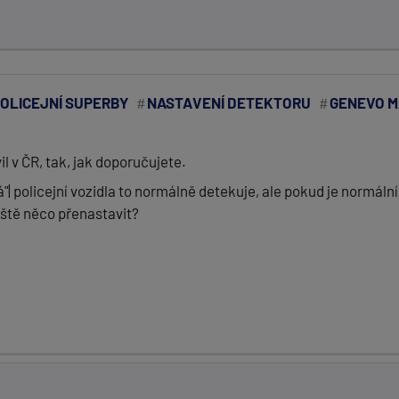
OLICEJNÍ SUPERBY
NASTAVENÍ DETEKTORU
GENEVO 
l v ČR, tak, jak doporučujete.
á"| policejní vozidla to normálně detekuje, ale pokud je normální
eště něco přenastavit?