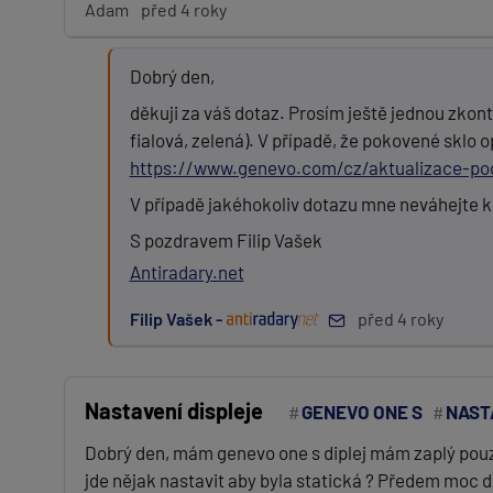
Adam
před 4 roky
Dobrý den,
děkuji za váš dotaz. Prosím ještě jednou zkont
fialová, zelená). V případě, že pokovené sklo
https://www.genevo.com/cz/aktualizace-
V případě jakéhokoliv dotazu mne neváhejte ko
S pozdravem Filip Vašek
Antiradary.net
Filip Vašek -
před 4 roky
Nastavení displeje
GENEVO ONE S
NAST
Dobrý den, mám genevo one s diplej mám zaplý pouze p
jde nějak nastavit aby byla statická ? Předem moc d