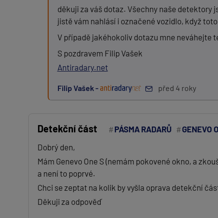
děkuji za váš dotaz. Všechny naše detektory j
jistě vám nahlásí i označené vozidlo, když toto
V případě jakéhokoliv dotazu mne neváhejte t
S pozdravem Filip Vašek
Antiradary.net
Filip Vašek -
před 4 roky
Detekční část
PÁSMA RADARŮ
GENEVO O
Dobrý den,
Mám Genevo One S (nemám pokovené okno, a zkoušel
a není to poprvé.
Chci se zeptat na kolik by vyšla oprava detekční čá
Děkuji za odpověď