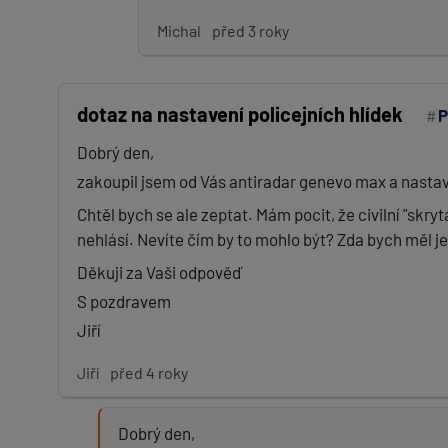
Michal
před 3 roky
dotaz na nastavení policejních hlídek
P
Dobrý den,
zakoupil jsem od Vás antiradar genevo max a nastavi
Chtěl bych se ale zeptat. Mám pocit, že civilní "skryt
nehlásí. Nevíte čím by to mohlo být? Zda bych měl j
Děkuji za Vaši odpověď
S pozdravem
Jiří
Jiří
před 4 roky
Dobrý den,