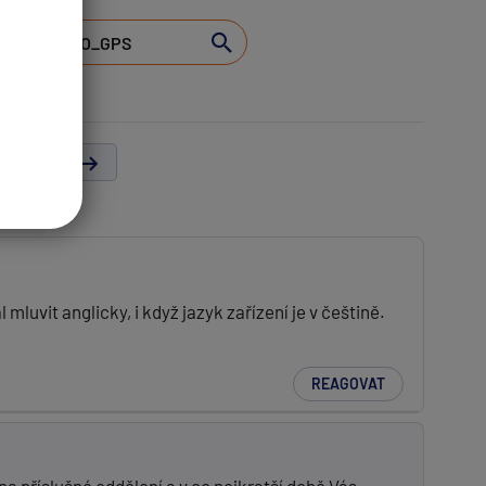
lší strana
uvit anglicky, i když jazyk zařízení je v češtině.
REAGOVAT