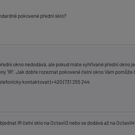
andardně pokovené přední sklo?
přední okno nedodává, ale pokud máte vyhřívané přední okno j
eny "IR". Jak dobře rozeznat pokovené čelní okno Vám pomůže 
elefonicky kontaktovat (+420) 731 255 244
objednat IR čelní sklo na Octavii3 nebo se dodává až na Octavii4