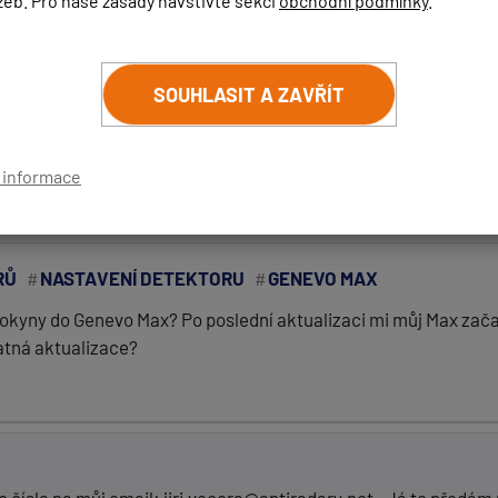
žeb. Pro naše zásady navštivte sekci
obchodní podmínky
.
ŘÍSPĚVEK
ZRUŠIT HLEDÁNÍ
SOUHLASIT A ZAVŘÍT
…
6
7
8
9
10
11
12
…
42
Da
í informace
RŮ
NASTAVENÍ DETEKTORU
GENEVO MAX
(
email bude skrytý
- slouží pro notifikace při odpovědi)
kyny do Genevo Max? Po poslední aktualizaci mi můj Max začal ml
atná aktualizace?