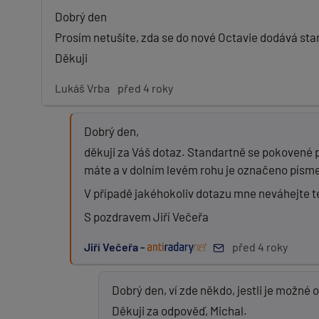
Dobrý den
Prosím netušíte, zda se do nové Octavie dodává st
Děkuji
Lukáš Vrba
před 4 roky
Dobrý den,
děkuji za Váš dotaz. Standartně se pokovené 
máte a v dolním levém rohu je označeno písm
V případě jakéhokoliv dotazu mne neváhejte t
S pozdravem Jiří Večeřa
Jiří Večeřa -
před 4 roky
Dobrý den, ví zde někdo, jestli je možné 
Děkuji za odpověď, Michal.