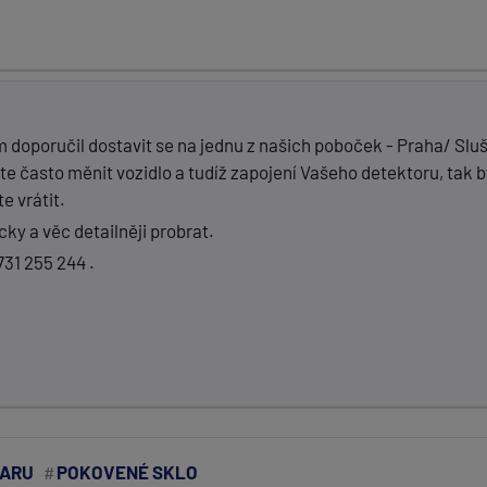
m doporučil dostavit se na jednu z našich poboček - Praha/ Slu
te často měnit vozidlo a tudíž zapojení Vašeho detektoru, tak
 vrátit.
icky a věc detailněji probrat.
31 255 244 .
DARU
POKOVENÉ SKLO