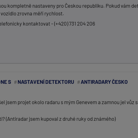
sou kompletně nastaveny pro Českou republiku. Pokud vám detekt
 vozidlo zrovna měří rychlost.
elefonicky kontaktovat - (+420) 731 204 206
NE S
NASTAVENÍ DETEKTORU
ANTIRADARY ČESKO
 jsem projet okolo radaru s mým Genevem a zamnou jel vůz s
sti? (Antiradar jsem kupoval z druhé ruky od známého)