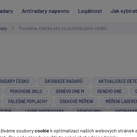
radary
Antiradary napevno
Legálnost
Jak vybíra
tazy
Poradna, články vše co potřebujete vědět
RADARY ČESKO
DATABÁZE RADARŮ
AKTUALIZACE DET
POKOVENÉ SKLO
GENEVO ONE M
GENEVO ONE
FALEŠNÉ POPLACHY
ÚSEKOVÉ MĚŘENÍ
MĚŘENÍ LASERE
ECTOR
LEVNÉ ANTIRADARY
GENEVO PRO
ANTIRADA
GENEVO GPS+
žíváme soubory
cookie
k optimalizaci našich webových stránek 