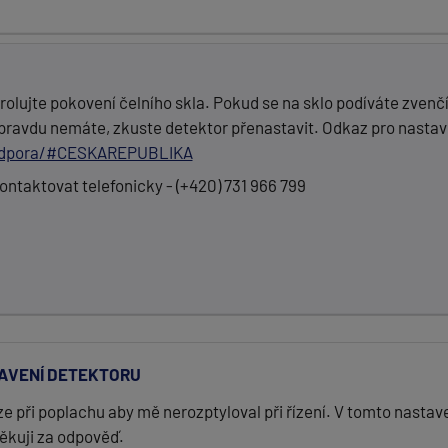
rolujte pokovení čelního skla. Pokud se na sklo podíváte zvenčí
 opravdu nemáte, zkuste detektor přenastavit. Odkaz pro nastav
podpora/#CESKAREPUBLIKA
ntaktovat telefonicky - (+420) 731 966 799
AVENÍ DETEKTORU
ři poplachu aby mě nerozptyloval při řízení. V tomto nastavení 
ěkuji za odpověď.