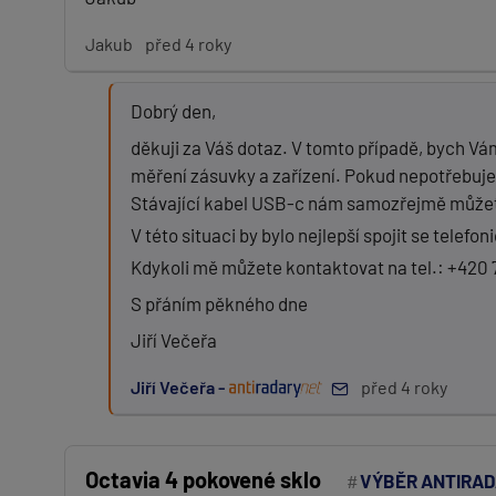
Jakub
před 4 roky
Dobrý den,
děkuji za Váš dotaz. V tomto případě, bych Vá
měření zásuvky a zařízení. Pokud nepotřebuje
Stávající kabel USB-c nám samozřejmě můžete
V této situaci by bylo nejlepší spojit se telefon
Kdykoli mě můžete kontaktovat na tel.: +420 7
S přáním pěkného dne
Jiří Večeřa
Jiří Večeřa -
před 4 roky
Octavia 4 pokovené sklo
VÝBĚR ANTIRA