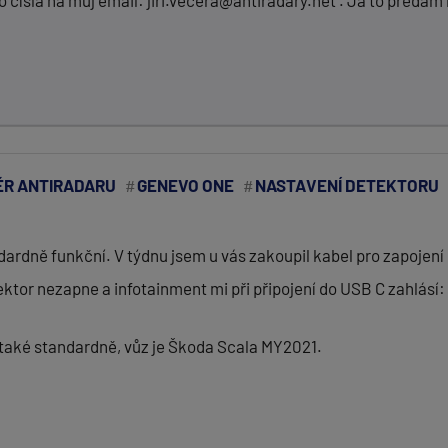
 čísla na můj email: jiri.vecera@antiradary.net . Já to předám 
R ANTIRADARU
GENEVO ONE
NASTAVENÍ DETEKTORU
rdně funkční. V týdnu jsem u vás zakoupil kabel pro zapojení
tektor nezapne a infotainment mi při připojení do USB C zahlásí
ce také standardně, vůz je Škoda Scala MY2021.