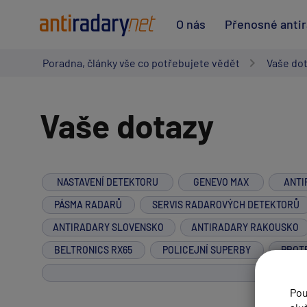
O nás
Přenosné anti
Poradna, články vše co potřebujete vědět
Vaše do
Vaše dotazy
NASTAVENÍ DETEKTORU
GENEVO MAX
ANTI
PÁSMA RADARŮ
SERVIS RADAROVÝCH DETEKTORŮ
ANTIRADARY SLOVENSKO
ANTIRADARY RAKOUSKO
BELTRONICS RX65
POLICEJNÍ SUPERBY
PROT
Pou