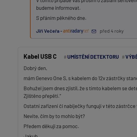
V tomto případě Vás prosím o zaslání sériového
budeme informovat.
S přáním pěkného dne.
PŘIDAT PŘÍSPĚVEK
Jiří Večeřa -
před 4 roky
Kabel USB C
UMÍSTĚNÍ DETEKTORU
VÝBĚ
Dobrý den,
mám Genevo One S, s kabelem do 12v zástrčky standa
Bohužel jsem dnes zjistil, že s tímto kabelem se de
Zjištěno přepětí.”
Ostatní zařízení či nabíječky fungují v této zástrč
Nevíte, čím by to mohlo být?
Předem děkuji za pomoc.
Jakub