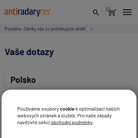
Poradna, články vše co potřebujete vědět
Vaše dotazy
Polsko
Vaše jméno:
V Polsku mi nic nehlásí v obcích antiradar, ani rušička.
Mají jinou frekvenci? Jedná se se o pevné radary v
obcích.
Používáme soubory
cookie
k optimalizaci našich
webových stránek a služeb. Pro naše zásady
Váš e-mail:
REAGOVAT
Petr
před 13 roky
navštivte sekci
obchodní podmínky
.