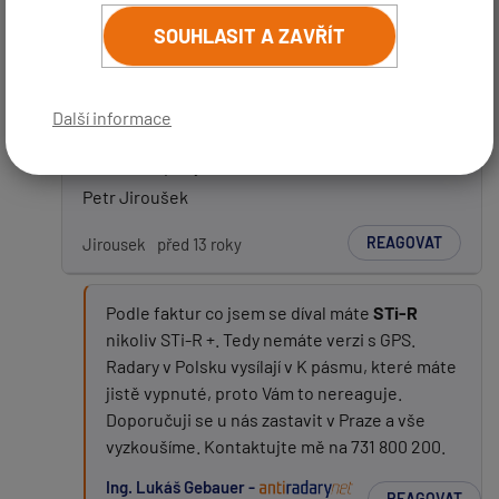
Dobrý den, jaká zařízení používáte?
(
email bude skrytý
- slouží pro notifikace při odpovědi)
SOUHLASIT A ZAVŘÍT
Robert Šatník -
Předmět:
REAGOVAT
před 13 roky
Další informace
Používám asi Detektor Beltronics STi-R Plus
Zpráva:
EURO, koupený a montáž u Vás do BMW 740xd,
Petr Jiroušek
REAGOVAT
Jirousek
před 13 roky
Podle faktur co jsem se díval máte
STi-R
nikoliv STi-R +. Tedy nemáte verzi s GPS.
Radary v Polsku vysílají v K pásmu, které máte
PŘIDAT PŘÍSPĚVEK
jistě vypnuté, proto Vám to nereaguje.
Doporučuji se u nás zastavit v Praze a vše
vyzkoušíme. Kontaktujte mě na 731 800 200.
Ing. Lukáš Gebauer -
REAGOVAT