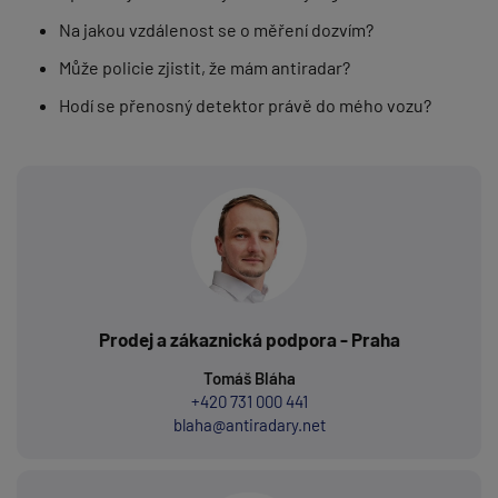
Na jakou vzdálenost se o měření dozvím?
Může policie zjistit, že mám antiradar?
Hodí se přenosný detektor právě do mého vozu?
Prodej a zákaznická podpora - Praha
Tomáš Bláha
+420 731 000 441
blaha@antiradary.net