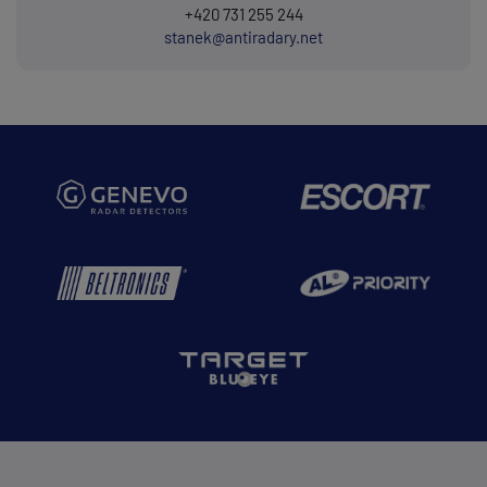
+420 731 255 244
stanek@antiradary.net