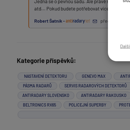
slu
Jedná se o pevnou sadu. Ale právě nákup Multa
atd... Pokud budete potřebovat více informací,
Robert Šatník -
před 14 roky
Zpráva:
Dalš
PŘIDAT PŘÍSPĚVEK
Kategorie příspěvků:
NASTAVENÍ DETEKTORU
GENEVO MAX
ANTI
PÁSMA RADARŮ
SERVIS RADAROVÝCH DETEKTORŮ
ANTIRADARY SLOVENSKO
ANTIRADARY RAKOUSKO
BELTRONICS RX65
POLICEJNÍ SUPERBY
PROT