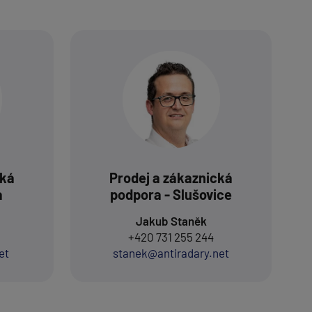
cká
Prodej a zákaznická
a
podpora - Slušovice
Jakub Staněk
+420 731 255 244
et
stanek@antiradary.net