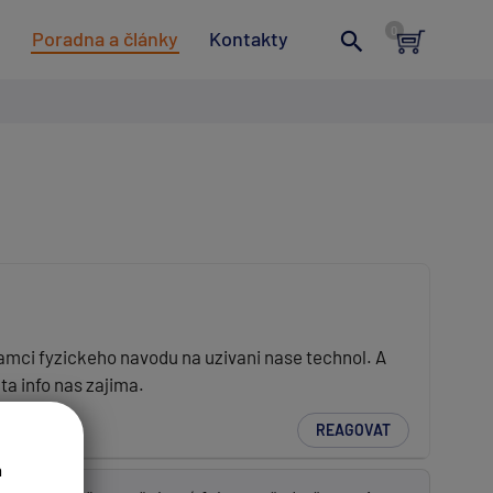
t
Poradna a články
Kontakty
ramci fyzickeho navodu na uzivani nase technol. A
a info nas zajima.
REAGOVAT
a