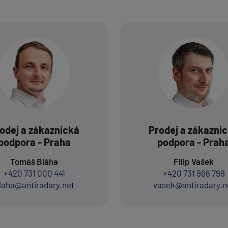
odej a zákaznická
Prodej a zákazni
podpora - Praha
podpora - Prah
Tomáš Bláha
Filip Vašek
+420 731 000 441
+420 731 966 799
laha@antiradary.net
vasek@antiradary.n