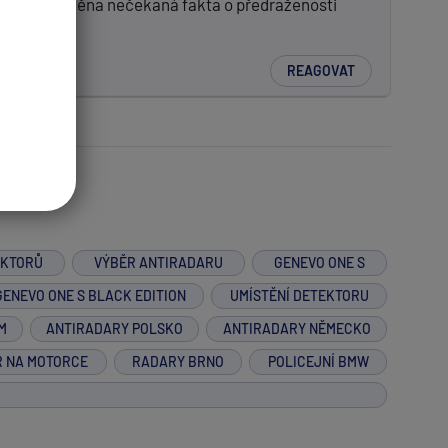
ož byla zjištěna nečekaná fakta o předraženosti
REAGOVAT
EKTORŮ
VÝBĚR ANTIRADARU
GENEVO ONE S
GENEVO ONE S BLACK EDITION
UMÍSTĚNÍ DETEKTORU
M
ANTIRADARY POLSKO
ANTIRADARY NĚMECKO
R NA MOTORCE
RADARY BRNO
POLICEJNÍ BMW