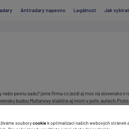
radary
Antiradary napevno
Legálnost
Jak vybíra
y nebo pevnu sadu? jsme firma co jezdi aj moc na slovensko v 
vensku budou Multanovy stabilna aj mont.v polic.autech.Proto t
(
email bude skrytý
- slouží pro notifikace při odpovědi)
žíváme soubory
cookie
k optimalizaci našich webových stránek 