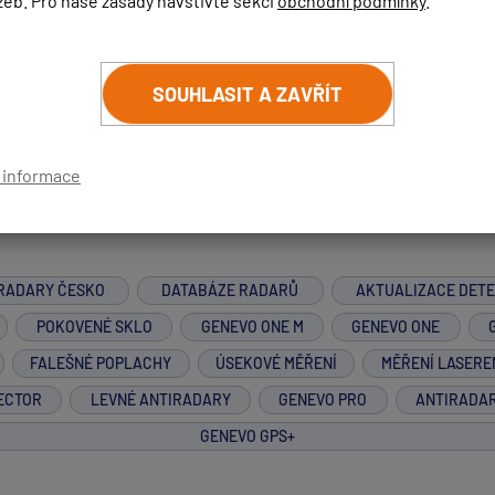
žeb. Pro naše zásady navštivte sekci
obchodní podmínky
.
radarů na Slovensko byl zrušen Ministerstvem vnitra SK, jelik
 klidně si zavolejte a dozvíte se prodrobnější informace...
SOUHLASIT A ZAVŘÍT
í informace
RADARY ČESKO
DATABÁZE RADARŮ
AKTUALIZACE DET
POKOVENÉ SKLO
GENEVO ONE M
GENEVO ONE
FALEŠNÉ POPLACHY
ÚSEKOVÉ MĚŘENÍ
MĚŘENÍ LASERE
ECTOR
LEVNÉ ANTIRADARY
GENEVO PRO
ANTIRADA
GENEVO GPS+