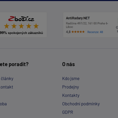
ete poradit?
O nás
a články
Kdo jsme
kontakt
Prodejny
Kontakty
doba
Obchodní podmínky
GDPR