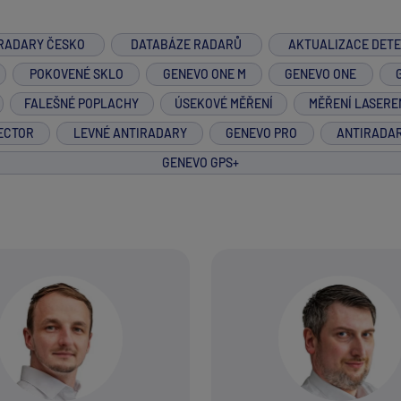
RADARY ČESKO
DATABÁZE RADARŮ
AKTUALIZACE DET
POKOVENÉ SKLO
GENEVO ONE M
GENEVO ONE
FALEŠNÉ POPLACHY
ÚSEKOVÉ MĚŘENÍ
MĚŘENÍ LASERE
ECTOR
LEVNÉ ANTIRADARY
GENEVO PRO
ANTIRADA
GENEVO GPS+