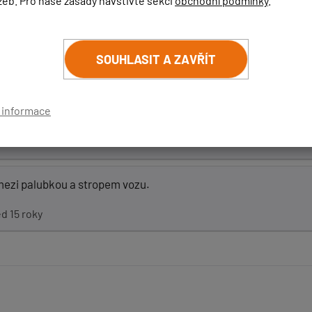
žeb. Pro naše zásady navštivte sekci
obchodní podmínky
.
ktor v držáku na navigaci připevněný přísavkou na boční zadní o
SOUHLASIT A ZAVŘÍT
í informace
pevnit? V úrovni palubní desky asi bude dost v zákrytu.
mezi palubkou a stropem vozu.
d 15 roky