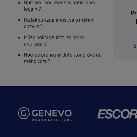
Opravdu jsou všechny antiradary
legální?
Pr
Na jakou vzdálenost se o měření
dozvím?
Může policie zjistit, že mám
antiradar?
b
Hodí se přenosný detektor právě do
mého vozu?