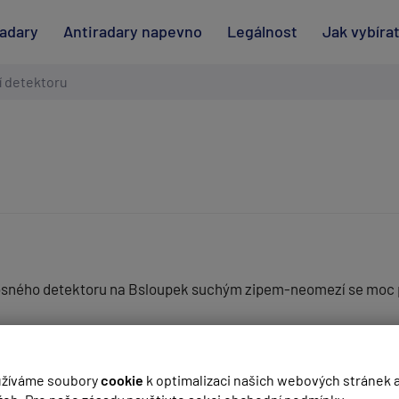
radary
Antiradary napevno
Legálnost
Jak vybíra
í detektoru
osného detektoru na Bsloupek suchým zipem-neomezí se moc 
(
email bude skrytý
- slouží pro notifikace při odpovědi)
i samozřejmě ozkoušet nejlépe u nějakého stacionárního rada
žíváme soubory
cookie
k optimalizaci našich webových stránek 