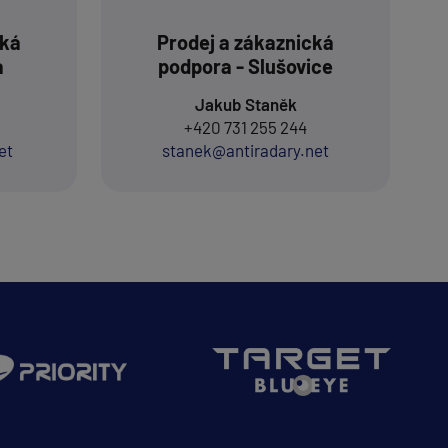
cká
Prodej a zákaznická
a
podpora - Slušovice
Jakub Staněk
+420 731 255 244
et
stanek@antiradary.net