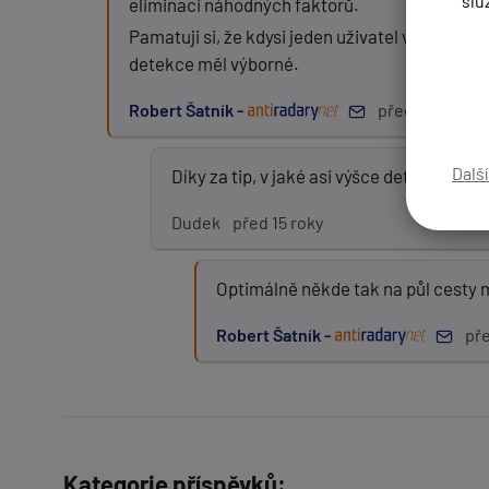
slu
eliminaci náhodných faktorů.
Pamatuji si, že kdysi jeden uživatel vozil dete
detekce měl výborné.
Zpráva:
Robert Šatník -
před 15 roky
Dalš
Díky za tip, v jaké asi výšce detektor při
PŘIDAT PŘÍSPĚVEK
Dudek
před 15 roky
Optimálně někde tak na půl cesty 
Robert Šatník -
pře
Kategorie příspěvků: