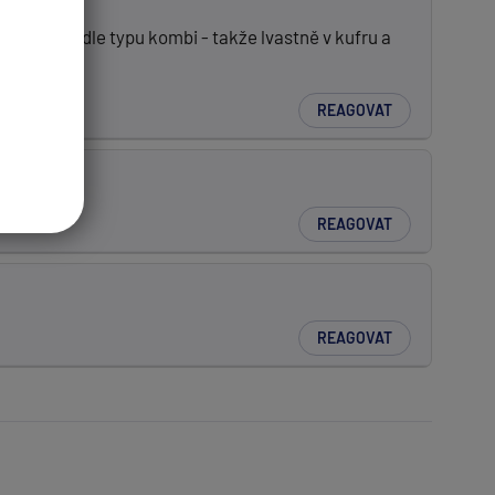
kno ve vozidle typu kombi - takže lvastně v kufru a
REAGOVAT
REAGOVAT
REAGOVAT