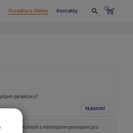
t
Poradna a články
Kontakty
příjem detektoru?
REAGOVAT
ru na nějakém místě s minimálním provozem pro
a