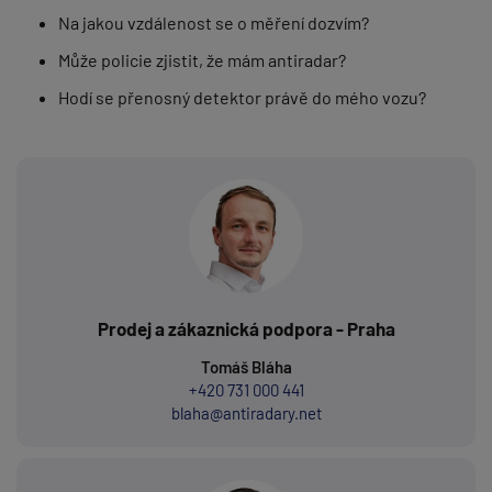
Na jakou vzdálenost se o měření dozvím?
Může policie zjistit, že mám antiradar?
Hodí se přenosný detektor právě do mého vozu?
Prodej a zákaznická podpora - Praha
Tomáš Bláha
+420 731 000 441
blaha@antiradary.net