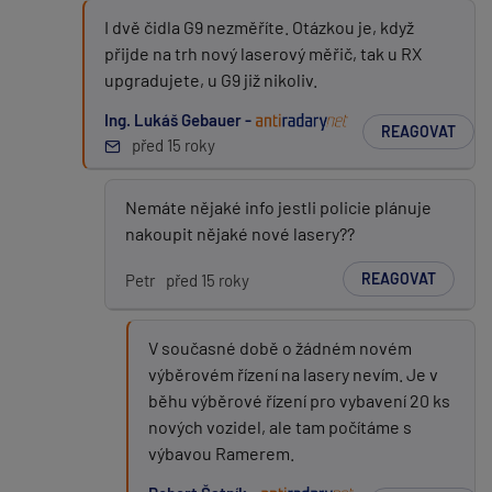
I dvě čidla G9 nezměříte. Otázkou je, když
přijde na trh nový laserový měřič, tak u RX
upgradujete, u G9 již nikoliv.
Ing. Lukáš Gebauer -
REAGOVAT
před 15 roky
Nemáte nějaké info jestli policie plánuje
nakoupit nějaké nové lasery??
REAGOVAT
Petr
před 15 roky
V současné době o žádném novém
výběrovém řízení na lasery nevím. Je v
běhu výběrové řízení pro vybavení 20 ks
nových vozidel, ale tam počítáme s
výbavou Ramerem.