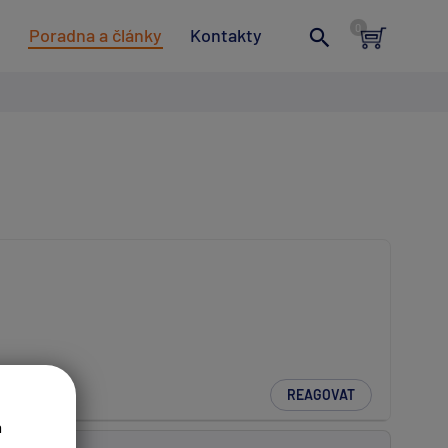
t
Poradna a články
Kontakty
REAGOVAT
a