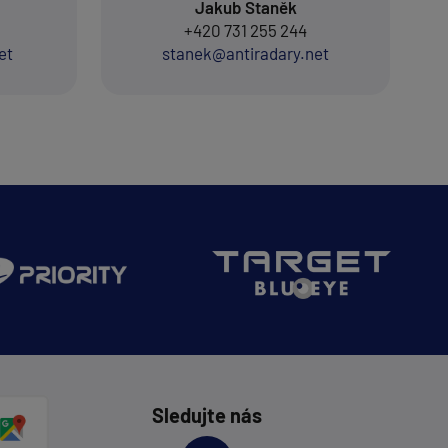
Jakub Staněk
+420 731 255 244
et
stanek@antiradary.net
Sledujte nás