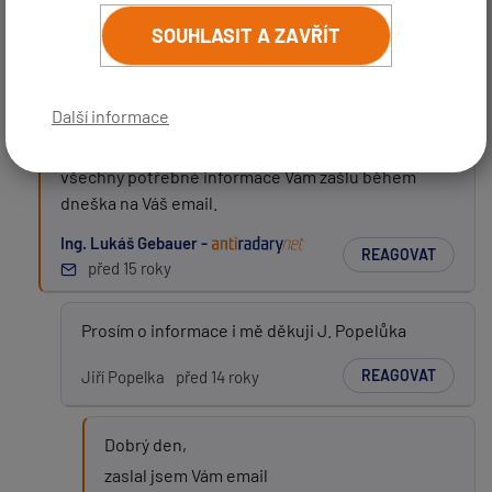
představu, jak zařízení vypadá po instalaci? Děkuji za
(
email bude skrytý
- slouží pro notifikace při odpovědi)
odpověď. Pavel
SOUHLASIT A ZAVŘÍT
Předmět:
REAGOVAT
Pavel Kaňka
před 15 roky
Další informace
Dobrý den,
Zpráva:
všechny potřebné informace Vám zašlu během
dneška na Váš email.
Ing. Lukáš Gebauer -
REAGOVAT
před 15 roky
Prosím o informace i mě děkuji J. Popelůka
PŘIDAT PŘÍSPĚVEK
REAGOVAT
Jiří Popelka
před 14 roky
Dobrý den,
zaslal jsem Vám email