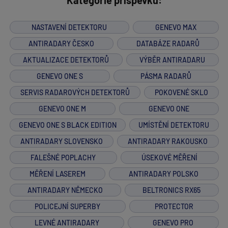
Kategorie příspěvků:
NASTAVENÍ DETEKTORU
GENEVO MAX
ANTIRADARY ČESKO
DATABÁZE RADARŮ
AKTUALIZACE DETEKTORŮ
VÝBĚR ANTIRADARU
GENEVO ONE S
PÁSMA RADARŮ
SERVIS RADAROVÝCH DETEKTORŮ
POKOVENÉ SKLO
GENEVO ONE M
GENEVO ONE
GENEVO ONE S BLACK EDITION
UMÍSTĚNÍ DETEKTORU
ANTIRADARY SLOVENSKO
ANTIRADARY RAKOUSKO
FALEŠNÉ POPLACHY
ÚSEKOVÉ MĚŘENÍ
MĚŘENÍ LASEREM
ANTIRADARY POLSKO
ANTIRADARY NĚMECKO
BELTRONICS RX65
POLICEJNÍ SUPERBY
PROTECTOR
LEVNÉ ANTIRADARY
GENEVO PRO