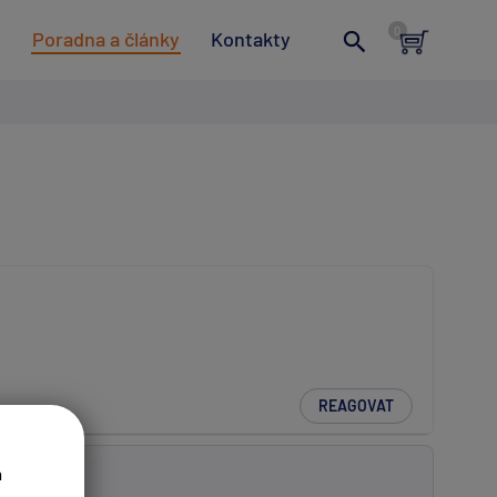
t
Poradna a články
Kontakty
REAGOVAT
.
a