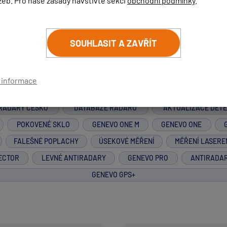
žeb. Pro naše zásady navštivte sekci
obchodní podmínky
.
roky
SOUHLASIT A ZAVŘÍT
í informace
RADARY ČESKO
DATABÁZE RADARŮ
AKTUALIZACE DET
POKOVENÉ SKLO
GENEVO ONE M
GENEVO ONE
FALEŠNÉ POPLACHY
ÚSEKOVÉ MĚŘENÍ
MĚŘENÍ LASERE
ECTOR
LEVNÉ ANTIRADARY
GENEVO PRO
ANTIRADA
GENEVO GPS+