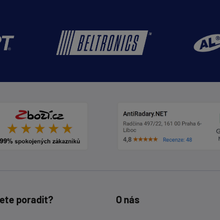
ete poradit?
O nás