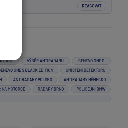
REAGOVAT
EKTORŮ
VÝBĚR ANTIRADARU
GENEVO ONE S
GENEVO ONE S BLACK EDITION
UMÍSTĚNÍ DETEKTORU
M
ANTIRADARY POLSKO
ANTIRADARY NĚMECKO
R NA MOTORCE
RADARY BRNO
POLICEJNÍ BMW