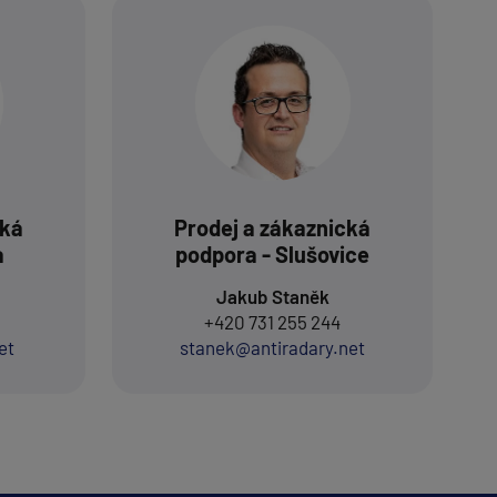
cká
Prodej a zákaznická
a
podpora - Slušovice
Jakub Staněk
+420 731 255 244
et
stanek@antiradary.net