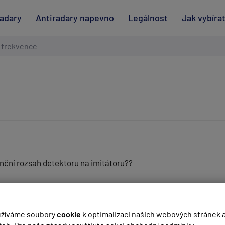
radary
Antiradary napevno
Legálnost
Jak vybíra
 frekvence
enční rozsah detektoru na imitátoru??
(
email bude skrytý
- slouží pro notifikace při odpovědi)
 mě kontaktovat emailem, nebo telefonem a vše Vám rád sdělím
žíváme soubory
cookie
k optimalizaci našich webových stránek 