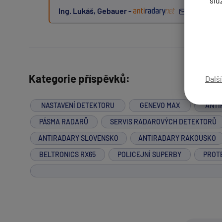
slu
Ing. Lukáš, Gebauer -
před 16 
Zpráva:
Kategorie příspěvků:
Dalš
PŘIDAT PŘÍSPĚVEK
NASTAVENÍ DETEKTORU
GENEVO MAX
ANTI
PÁSMA RADARŮ
SERVIS RADAROVÝCH DETEKTORŮ
ANTIRADARY SLOVENSKO
ANTIRADARY RAKOUSKO
BELTRONICS RX65
POLICEJNÍ SUPERBY
PROT