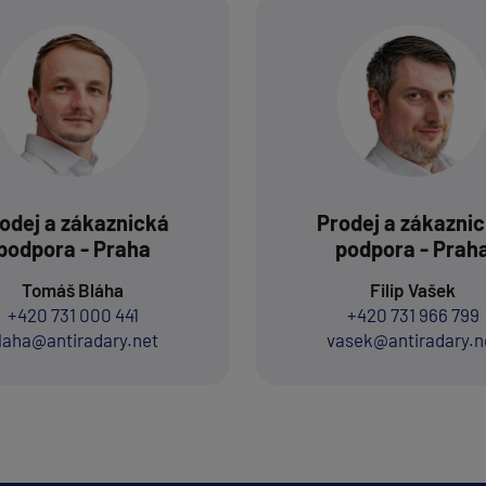
odej a zákaznická
Prodej a zákazni
podpora - Praha
podpora - Prah
Tomáš Bláha
Filip Vašek
+420 731 000 441
+420 731 966 799
laha@antiradary.net
vasek@antiradary.n