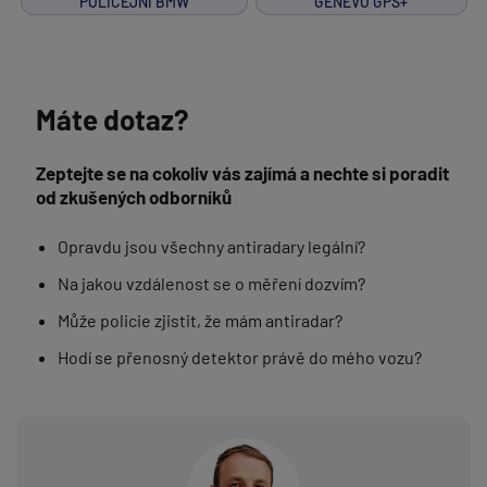
POLICEJNÍ BMW
GENEVO GPS+
Máte dotaz?
Zeptejte se na cokoliv vás zajímá a nechte si poradit
od zkušených odborníků
Opravdu jsou všechny antiradary legální?
Na jakou vzdálenost se o měření dozvím?
Může policie zjistit, že mám antiradar?
Hodí se přenosný detektor právě do mého vozu?