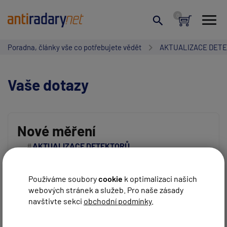
Poradna, články vše co potřebujete vědět
AKTUALIZACE DET
Vaše dotazy
Nové měření
AKTUALIZACE DETEKTORŮ
Vaše jméno:
DATABÁZE RADARŮ
ANTIRADARY ČESKO
Https://www.facebook.com/photo?
Používáme soubory
cookie
k optimalizaci našich
webových stránek a služeb. Pro naše zásady
fbid=10214067167268809&set=gm.24162779810089040&ido
Váš e-mail:
navštivte sekci
obchodní podmínky
.
REAGOVAT
Vladimír
před 11 měsíci