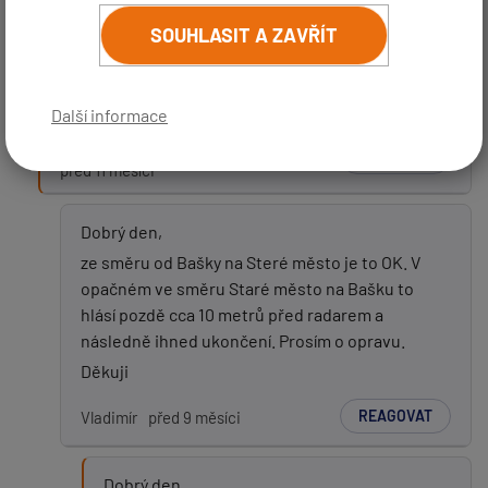
(
email bude skrytý
- slouží pro notifikace při odpovědi)
SOUHLASIT A ZAVŘÍT
Dobrý den, děkujeme za podnět.
Předmět:
Tento radar bude přidán v další aktualizaci.
S pozdravem
Další informace
Filip Vašek -
REAGOVAT
Zpráva:
před 11 měsíci
Dobrý den,
ze směru od Bašky na Steré město je to OK. V
opačném ve směru Staré město na Bašku to
hlásí pozdě cca 10 metrů před radarem a
následně ihned ukončení. Prosím o opravu.
Děkuji
PŘIDAT PŘÍSPĚVEK
REAGOVAT
Vladimír
před 9 měsíci
Dobrý den,