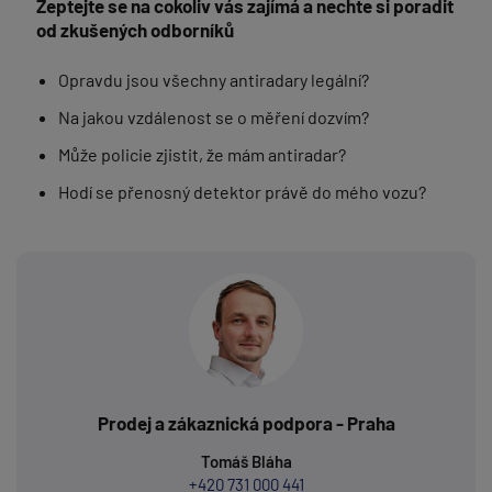
Zeptejte se na cokoliv vás zajímá a nechte si poradit
od zkušených odborníků
Opravdu jsou všechny antiradary legální?
Na jakou vzdálenost se o měření dozvím?
Může policie zjistit, že mám antiradar?
Hodí se přenosný detektor právě do mého vozu?
Prodej a zákaznická podpora - Praha
Tomáš Bláha
+420 731 000 441