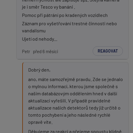
je i směr Tesco vy banáni .
Pomoc při pátrání po kradených vozidlech
Záznam pro vyšetřování trestné činnosti nebo
vandalismu
Ujetí od nehody...
REAGOVAT
Petr
před 6 měsíci
Dobrý den,
ano, máte samozřejmě pravdu. Zde se jednalo
o mylnou informaci, kterou jsme společně s
našim databázovým oddělením hned v další
aktualizaci vyřešili. V případě pravidelné
aktualizace našich detektorů tedy již určitě o
tomto pochybení a jeho následné rychlé
opravě víte.
Děkujeme za reakci a přejeme spoustu klidně