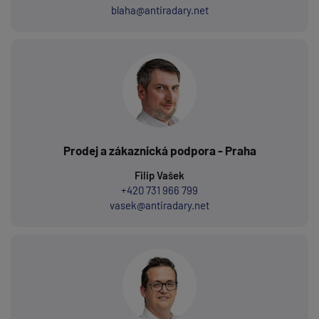
blaha@antiradary.net
Prodej a zákaznická podpora - Praha
Filip Vašek
+420 731 966 799
vasek@antiradary.net