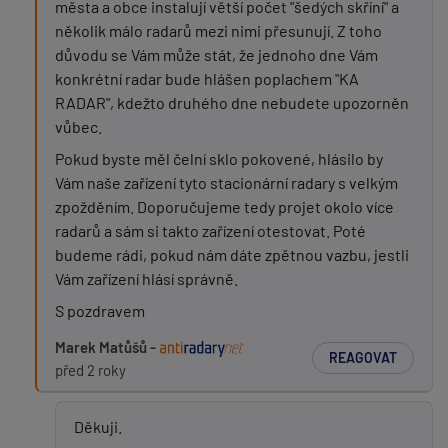
města a obce instalují větší počet "šedých skříní" a
několik málo radarů mezi nimi přesunují. Z toho
důvodu se Vám může stát, že jednoho dne Vám
konkrétní radar bude hlášen poplachem "KA
RADAR", kdežto druhého dne nebudete upozorněn
vůbec.
Pokud byste měl čelní sklo pokovené, hlásilo by
Vám naše zařízení tyto stacionární radary s velkým
zpožděním. Doporučujeme tedy projet okolo více
radarů a sám si takto zařízení otestovat. Poté
budeme rádi, pokud nám dáte zpětnou vazbu, jestli
Vám zařízení hlásí správně.
S pozdravem
Marek Matůšů -
REAGOVAT
před 2 roky
Děkuji.