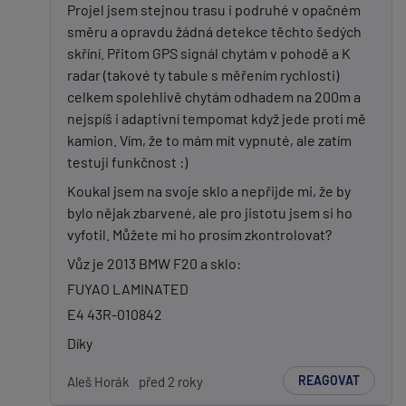
Projel jsem stejnou trasu i podruhé v opačném
směru a opravdu žádná detekce těchto šedých
skříní. Přitom GPS signál chytám v pohodě a K
radar (takové ty tabule s měřením rychlosti)
celkem spolehlivě chytám odhadem na 200m a
nejspíš i adaptivní tempomat když jede proti mě
kamion. Vím, že to mám mít vypnuté, ale zatím
testuji funkčnost :)
Koukal jsem na svoje sklo a nepřijde mi, že by
bylo nějak zbarvené, ale pro jistotu jsem si ho
vyfotil. Můžete mi ho prosím zkontrolovat?
Vůz je 2013 BMW F20 a sklo:
FUYAO LAMINATED
E4 43R-010842
Díky
REAGOVAT
Aleš Horák
před 2 roky