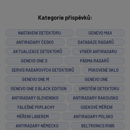
Kategorie příspěvků:
NASTAVENÍ DETEKTORU
GENEVO MAX
ANTIRADARY ČESKO
DATABÁZE RADARŮ
AKTUALIZACE DETEKTORŮ
VÝBĚR ANTIRADARU
GENEVO ONE S
PÁSMA RADARŮ
SERVIS RADAROVÝCH DETEKTORŮ
POKOVENÉ SKLO
GENEVO ONE M
GENEVO ONE
GENEVO ONE S BLACK EDITION
UMÍSTĚNÍ DETEKTORU
ANTIRADARY SLOVENSKO
ANTIRADARY RAKOUSKO
FALEŠNÉ POPLACHY
ÚSEKOVÉ MĚŘENÍ
MĚŘENÍ LASEREM
ANTIRADARY POLSKO
ANTIRADARY NĚMECKO
BELTRONICS RX65