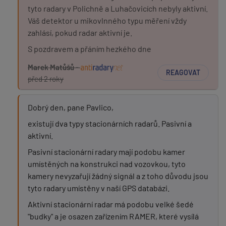
tyto radary v Polichně a Luhačovicích nebyly aktivní.
Váš detektor u mikovlnného typu měření vždy
zahlásí, pokud radar aktivní je.
S pozdravem a přáním hezkého dne
Marek Matůšů -
REAGOVAT
před 2 roky
Dobrý den, pane Pavlico,
existují dva typy stacionárních radarů. Pasivní a
aktivní.
Pasivní stacionární radary mají podobu kamer
umístěných na konstrukci nad vozovkou, tyto
kamery nevyzařují žádný signál a z toho důvodu jsou
tyto radary umístěny v naší GPS databázi.
Aktivní stacionární radar má podobu velké šedé
"budky" a je osazen zařízením RAMER, které vysílá