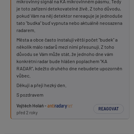
mikrovlnný signál na KA mikrovlnném pásmu. Tedy
je toto zařízení detekovatelné živě. Z toho důvodu,
pokud Vám na něj detektor nereaguje je jednoduše
tato "budka" buď vypnuta nebo aktuálně neosazena
radarem.
Města a obce často instalují větší počet "budek" a
několik málo radarů mezi nimi přesunují. Z toho
důvodu se Vám může stát, že jednoho dne vám
konkrétní radar bude hlášen poplachem "KA
RADAR", kdežto druhého dne nebudete upozorněn
vůbec.
Děkuji a přeji hezký den.
S pozdravem
Vojtěch Holáň -
REAGOVAT
před 2 roky