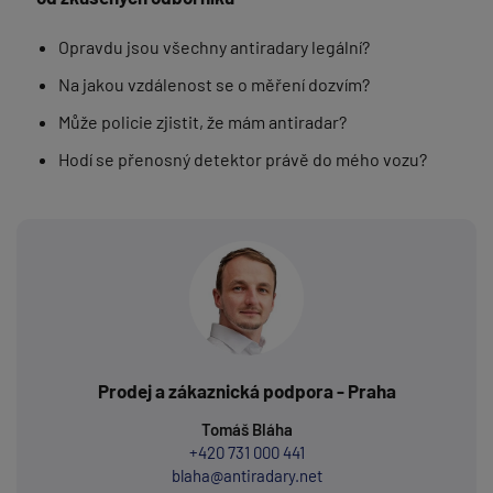
Opravdu jsou všechny antiradary legální?
Na jakou vzdálenost se o měření dozvím?
Může policie zjistit, že mám antiradar?
Hodí se přenosný detektor právě do mého vozu?
Prodej a zákaznická podpora - Praha
Tomáš Bláha
+420 731 000 441
blaha@antiradary.net