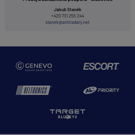
Jakub Staněk
+420 731 255 244
stanek@antiradary.net