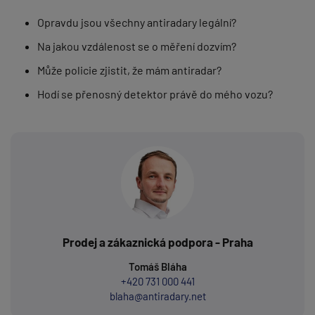
Opravdu jsou všechny antiradary legální?
Na jakou vzdálenost se o měření dozvím?
Může policie zjistit, že mám antiradar?
Hodí se přenosný detektor právě do mého vozu?
Prodej a zákaznická podpora - Praha
Tomáš Bláha
+420 731 000 441
blaha@antiradary.net