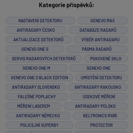
Kategorie příspěvků:
NASTAVENÍ DETEKTORU
GENEVO MAX
ANTIRADARY ČESKO
DATABÁZE RADARŮ
AKTUALIZACE DETEKTORŮ
VÝBĚR ANTIRADARU
GENEVO ONE S
PÁSMA RADARŮ
SERVIS RADAROVÝCH DETEKTORŮ
POKOVENÉ SKLO
GENEVO ONE M
GENEVO ONE
GENEVO ONE S BLACK EDITION
UMÍSTĚNÍ DETEKTORU
ANTIRADARY SLOVENSKO
ANTIRADARY RAKOUSKO
FALEŠNÉ POPLACHY
ÚSEKOVÉ MĚŘENÍ
MĚŘENÍ LASEREM
ANTIRADARY POLSKO
ANTIRADARY NĚMECKO
BELTRONICS RX65
POLICEJNÍ SUPERBY
PROTECTOR