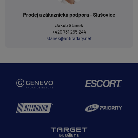
Prodej a zákaznická podpora - Slušovice
Jakub Staněk
+420 731 255 244
stanek@antiradary.net