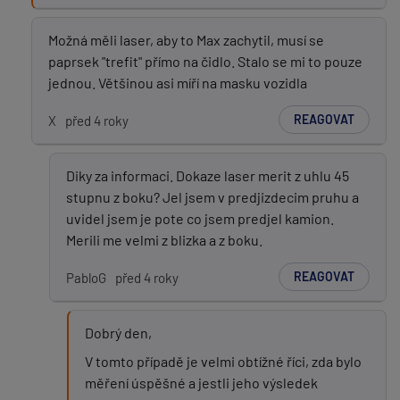
Možná měli laser, aby to Max zachytil, musí se
paprsek "trefit" přímo na čidlo. Stalo se mi to pouze
jednou. Většinou asi míří na masku vozidla
REAGOVAT
X
před 4 roky
Diky za informaci. Dokaze laser merit z uhlu 45
stupnu z boku? Jel jsem v predjizdecim pruhu a
uvidel jsem je pote co jsem predjel kamion.
Merili me velmi z blizka a z boku.
REAGOVAT
PabloG
před 4 roky
Dobrý den,
V tomto případě je velmi obtížné říci, zda bylo
měření úspěšné a jestli jeho výsledek