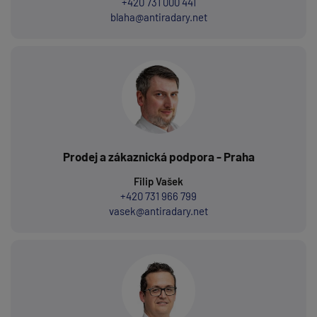
+420 731 000 441
blaha@antiradary.net
Prodej a zákaznická podpora - Praha
Filip Vašek
+420 731 966 799
vasek@antiradary.net