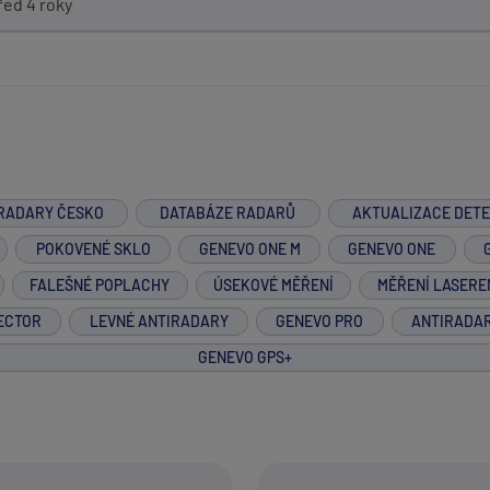
řed 4 roky
RADARY ČESKO
DATABÁZE RADARŮ
AKTUALIZACE DET
POKOVENÉ SKLO
GENEVO ONE M
GENEVO ONE
FALEŠNÉ POPLACHY
ÚSEKOVÉ MĚŘENÍ
MĚŘENÍ LASERE
ECTOR
LEVNÉ ANTIRADARY
GENEVO PRO
ANTIRADA
GENEVO GPS+