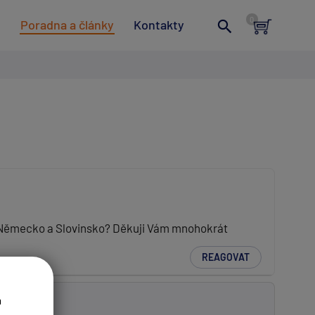
t
Poradna a články
Kontakty
 Německo a Slovinsko? Děkuji Vám mnohokrát
REAGOVAT
a