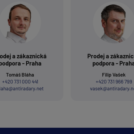
odej a zákaznická
Prodej a zákazni
podpora - Praha
podpora - Prah
Tomáš Bláha
Filip Vašek
+420 731 000 441
+420 731 966 799
laha@antiradary.net
vasek@antiradary.n