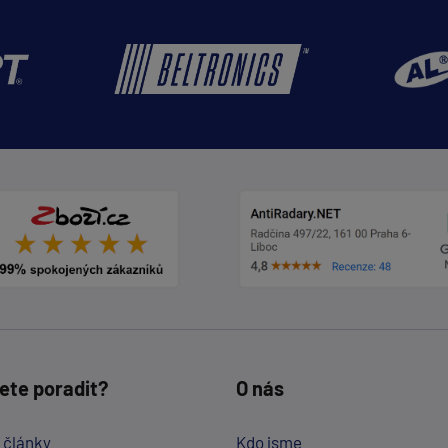
ete poradit?
O nás
a články
Kdo jsme