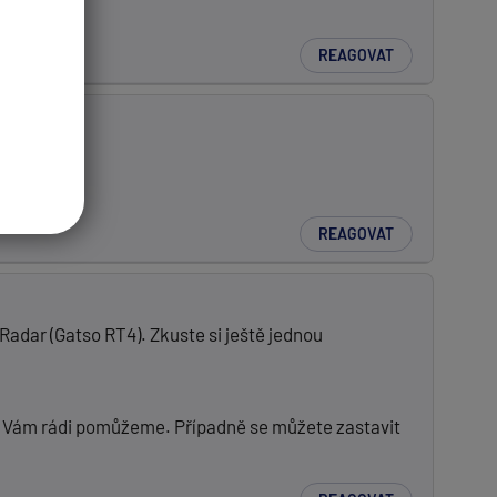
REAGOVAT
REAGOVAT
adar (Gatso RT4). Zkuste si ještě jednou
ím Vám rádi pomůžeme. Případně se můžete zastavit