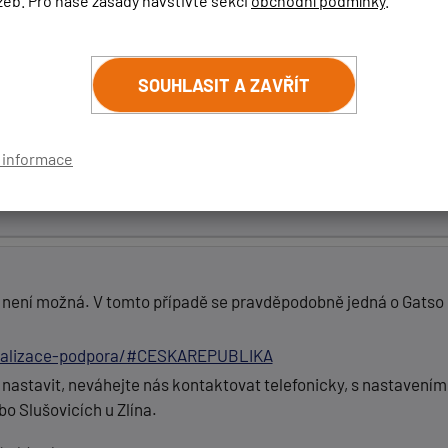
žeb. Pro naše zásady navštivte sekci
obchodní podmínky
.
m.
SOUHLASIT A ZAVŘÍT
ší nastavení geneva max pro ČR?
.com/cz/aktualizace-podpora/#SETTINGS
í informace
zor posuvných dveří co jsem si tak všiml. Děkuji
není možná. V tomto případě se pravděpodobně jedná o Gatso R
ualizace-podpora/#CESKAREPUBLIKA
 nastavit, neváhejte nás kontaktovat telefonicky, s nastaven
o Slušovicích u Zlína.