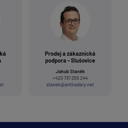
cká
Prodej a zákaznická
a
podpora - Slušovice
Jakub Staněk
+420 731 255 244
et
stanek@antiradary.net