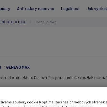
radary
Antiradary napevno
Legálnost
Jak vybíra
ENÍ DETEKTORU
Genovo Max
U
GENEVO MAX
eni radar-detektoru Genovo Max pro země - Česko, Rakousko,
(
email bude skrytý
- slouží pro notifikace při odpovědi)
žíváme soubory
cookie
k optimalizaci našich webových stránek 