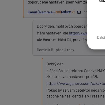
slu
doporučené nastavení jsem Vám zaslal maile
Kamil Škamrala -
před 4 roky
Zpráva:
Dobrý den, mohl bych poprosit detailněj
Mám nastavení dle
https://www.genevo
Dalš
Ale často mi hlásí C4, pravděpodobně sen
PŘIDAT PŘÍSPĚVEK
Dominik B
před 4 roky
Dobrý den,
hláška C4 u detektoru Genevo MAX 
zkontrolovat nastavení pro ČR.
https://www.genevo.com/cz/akt
Pokud by se Vám detektor nedařilo
osobně na naší centrále v Praze neb