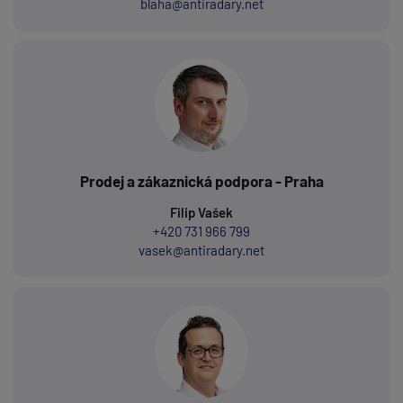
blaha@antiradary.net
Prodej a zákaznická podpora - Praha
Filip Vašek
+420 731 966 799
vasek@antiradary.net