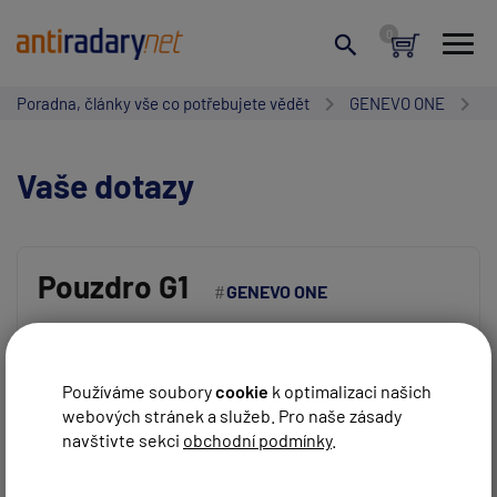
Poradna, články vše co potřebujete vědět
GENEVO ONE
Vaše dotazy
Pouzdro G1
GENEVO ONE
Vaše jméno:
Dobrý den,
neplánujete nějaký kožený pouzdro na genevo one ?
Používáme soubory
cookie
k optimalizaci našich
webových stránek a služeb. Pro naše zásady
REAGOVAT
Standa
před 4 roky
Váš e-mail:
navštivte sekci
obchodní podmínky
.
Dobrý den,