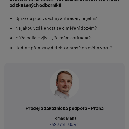
od zkušených odborníků
Opravdu jsou všechny antiradary legální?
Na jakou vzdálenost se o měření dozvím?
Může policie zjistit, že mám antiradar?
Hodí se přenosný detektor právě do mého vozu?
Prodej a zákaznická podpora - Praha
Tomáš Bláha
+420 731 000 441