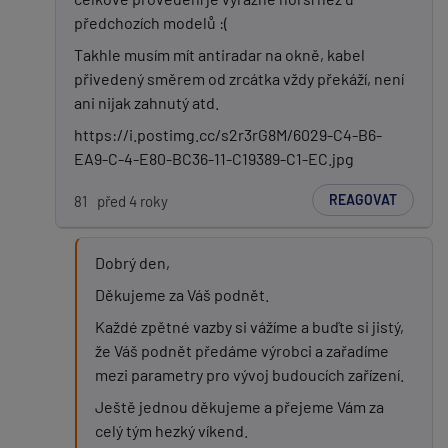
předchozích modelů :(
Takhle musím mít antiradar na okně, kabel
přivedený směrem od zrcátka vždy překáží, není
ani nijak zahnutý atd.
https://i.postimg.cc/s2r3rG8M/6029-C4-B6-
EA9-C-4-E80-BC36-11-C19389-C1-EC.jpg
REAGOVAT
81
před 4 roky
Dobrý den,
Děkujeme za Váš podnět.
Každé zpětné vazby si vážíme a buďte si jistý,
že Váš podnět předáme výrobci a zařadíme
mezi parametry pro vývoj budoucích zařízení.
Ještě jednou děkujeme a přejeme Vám za
celý tým hezký víkend.