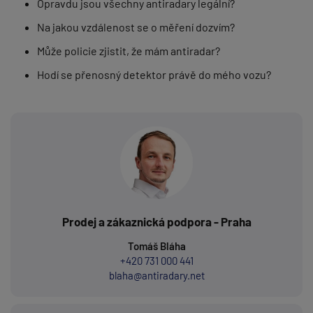
Opravdu jsou všechny antiradary legální?
Na jakou vzdálenost se o měření dozvím?
Může policie zjistit, že mám antiradar?
Hodí se přenosný detektor právě do mého vozu?
Prodej a zákaznická podpora - Praha
Tomáš Bláha
+420 731 000 441
blaha@antiradary.net