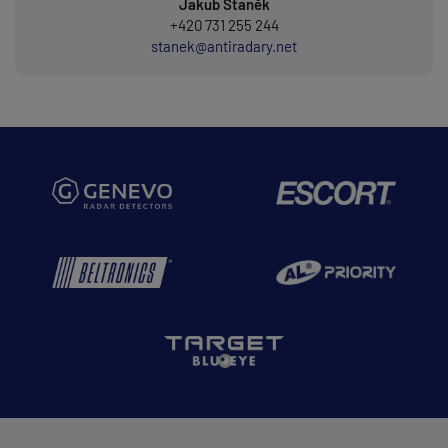
Jakub Staněk
+420 731 255 244
stanek@antiradary.net