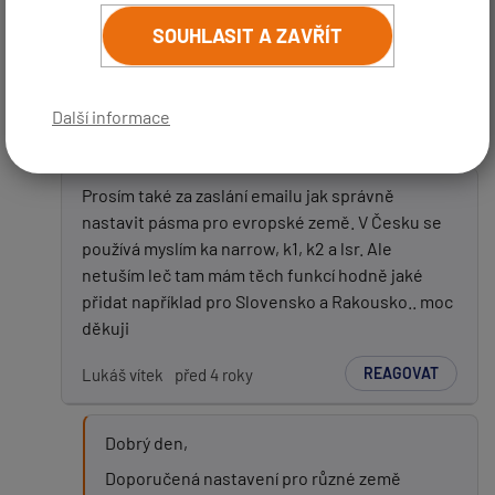
(
email bude skrytý
- slouží pro notifikace při odpovědi)
SOUHLASIT A ZAVŘÍT
Dobrý den,
Předmět:
odpověď jsem Vám zaslal na mail.
Kamil Škamrala -
Další informace
REAGOVAT
před 4 roky
Zpráva:
Prosím také za zaslání emailu jak správně
nastavit pásma pro evropské země. V Česku se
používá myslím ka narrow, k1, k2 a lsr. Ale
netuším leč tam mám těch funkcí hodně jaké
přidat například pro Slovensko a Rakousko.. moc
děkuji
REAGOVAT
Lukáš vítek
před 4 roky
PŘIDAT PŘÍSPĚVEK
Dobrý den,
Doporučená nastavení pro různé země