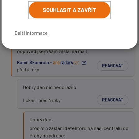
(
email bude skrytý
- slouží pro notifikace při odpovědi)
SOUHLASIT A ZAVŘÍT
Po aktualizaci nenajde genovo one s GPS signál.
Předmět:
REAGOVAT
Leoš
před 4 roky
Další informace
Dobrý den,
Zpráva:
odpověď jsem Vám zaslal na mail.
Kamil Škamrala -
REAGOVAT
před 4 roky
Dobry den nic nedorazilo
REAGOVAT
Lukáš
před 4 roky
PŘIDAT PŘÍSPĚVEK
Dobrý den,
prosím o zaslání detektoru na naši centrálu do
Prahy na adresu: