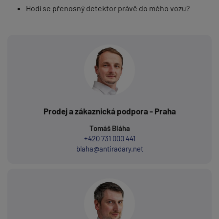
Hodí se přenosný detektor právě do mého vozu?
Prodej a zákaznická podpora - Praha
Tomáš Bláha
+420 731 000 441
blaha@antiradary.net