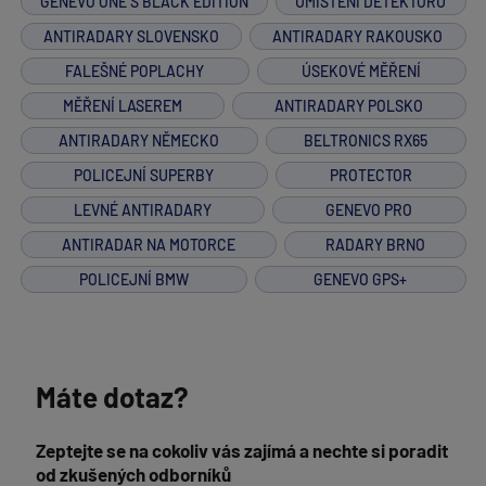
GENEVO ONE S BLACK EDITION
UMÍSTĚNÍ DETEKTORU
ANTIRADARY SLOVENSKO
ANTIRADARY RAKOUSKO
FALEŠNÉ POPLACHY
ÚSEKOVÉ MĚŘENÍ
MĚŘENÍ LASEREM
ANTIRADARY POLSKO
ANTIRADARY NĚMECKO
BELTRONICS RX65
POLICEJNÍ SUPERBY
PROTECTOR
LEVNÉ ANTIRADARY
GENEVO PRO
ANTIRADAR NA MOTORCE
RADARY BRNO
POLICEJNÍ BMW
GENEVO GPS+
Máte dotaz?
Zeptejte se na cokoliv vás zajímá a nechte si poradit
od zkušených odborníků