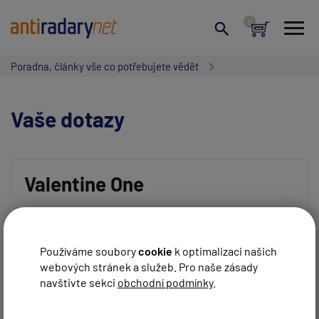
Poradna, články vše co potřebujete vědět
Vaše dotazy
Valentine One
Vaše jméno:
Dobry den, prosím o nastavení na Rakousko a Itálii do
mailu.
Používáme soubory
cookie
k optimalizaci našich
REAGOVAT
Martin
před 5 roky
webových stránek a služeb. Pro naše zásady
Váš e-mail:
navštivte sekci
obchodní podmínky
.
Dobrý den,