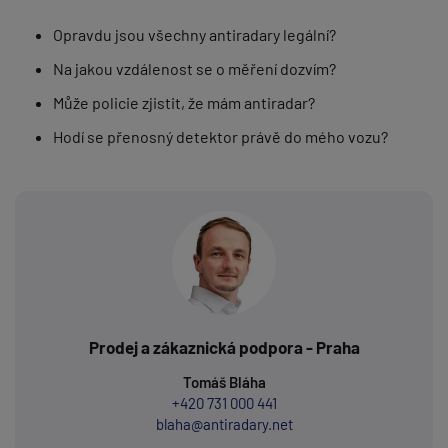
Opravdu jsou všechny antiradary legální?
Na jakou vzdálenost se o měření dozvím?
Může policie zjistit, že mám antiradar?
Hodí se přenosný detektor právě do mého vozu?
Prodej a zákaznická podpora - Praha
Tomáš Bláha
+420 731 000 441
blaha@antiradary.net