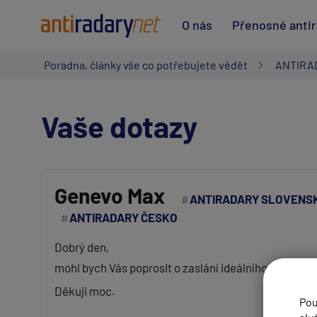
O nás
Přenosné anti
Poradna, články vše co potřebujete vědět
ANTIRA
Vaše dotazy
Genevo Max
ANTIRADARY SLOVENS
ANTIRADARY ČESKO
Vaše jméno:
Dobrý den,
mohl bych Vás poprosit o zaslání ideálního nastav
Váš e-mail:
Děkuji moc.
Pou
Předmět: