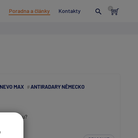
t
Poradna a články
Kontakty
NEVO MAX
ANTIRADARY NĚMECKO
ku a Polsku?
a