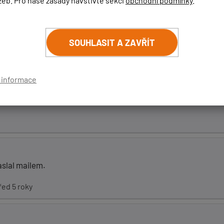
žeb. Pro naše zásady navštivte sekci
obchodní podmínky
.
SOUHLASIT A ZAVŘÍT
m.
í informace
ptimálního nastavení v ČR mám genovo Max děkuji
slal mailem.
řed 5 roky