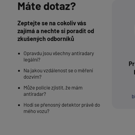
Máte dotaz?
Zeptejte se na cokoliv vás
zajímá a nechte si poradit od
zkušených odborníků
Opravdu jsou všechny antiradary
legální?
Pr
Na jakou vzdálenost se o měření
dozvím?
Může policie zjistit, že mám
antiradar?
b
Hodí se přenosný detektor právě do
mého vozu?