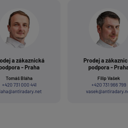
odej a zákaznická
Prodej a zákazni
podpora - Praha
podpora - Prah
Tomáš Bláha
Filip Vašek
+420 731 000 441
+420 731 966 799
laha@antiradary.net
vasek@antiradary.n