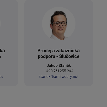
cká
Prodej a zákaznická
a
podpora - Slušovice
Jakub Staněk
+420 731 255 244
et
stanek@antiradary.net