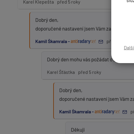
slu
Karel Klepešta
před 5 roky
Dobrý den,
Zpráva:
doporučené nastavení jsem Vám zaslal maile
Kamil Škamrala -
před 5 roky
Dalš
PŘIDAT PŘÍSPĚVEK
Dobrý den mohu vás požádat o zaslání o
Karel Šťástka
před 5 roky
Dobrý den,
doporučené nastavení jsem Vám za
Kamil Škamrala -
p
Děkuji