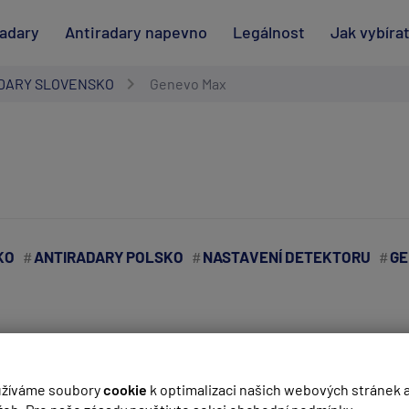
radary
Antiradary napevno
Legálnost
Jak vybíra
DARY SLOVENSKO
Genevo Max
KO
ANTIRADARY POLSKO
NASTAVENÍ DETEKTORU
GE
ení Genovo Max v České Republice, Německu, Rakousku, Slovens
(
email bude skrytý
- slouží pro notifikace při odpovědi)
žíváme soubory
cookie
k optimalizaci našich webových stránek 