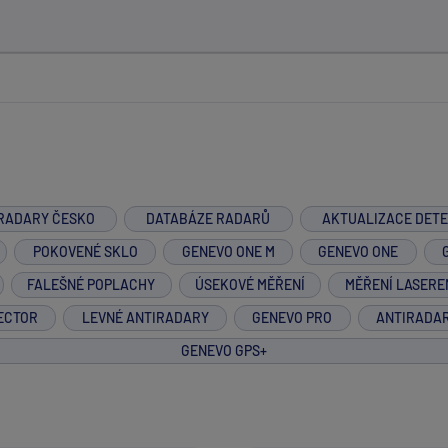
RADARY ČESKO
DATABÁZE RADARŮ
AKTUALIZACE DET
POKOVENÉ SKLO
GENEVO ONE M
GENEVO ONE
FALEŠNÉ POPLACHY
ÚSEKOVÉ MĚŘENÍ
MĚŘENÍ LASERE
ECTOR
LEVNÉ ANTIRADARY
GENEVO PRO
ANTIRADA
GENEVO GPS+