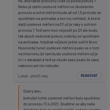
Nz, aha takže příslušný úřad už posílá pokuty ?
Nebo je zatím úsekové měření ve zkušebním
provozu a ostré měření bude až od 1.5 protože se
spoléhám na antiradar a ten nic nehlásil. A které
další úsekové měření na D1 už je taky v ostrém
provozu ? Teď sem moc nejezdil po D1 ale budu
tak abych nedostal pokutu vzdicky se spoléhám
na antiradar. Kdyžtak můžete ještě ověřit Brno
Husovický tunel úsekové měření psalo se o tom
na internetu že tam bude úsekové měření už je
to i v databázi a teď se všude zase psalo že zase
nakonec asi nic nebude.
REAGOVAT
Lukáš
před 5 roky
Dobrý den,
bohužel tohle úsekové měření bylo spuštěno
do provozu 17.4.2021. Snažíme se aby naše
databáze byla co nejpřesnější, ovšem v tomto