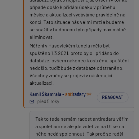
případě došlo k přidání úseku v průběhu
měsíce a aktualizaci vydáváme pravidelně na
konci. Tato situace nás velmi mrzí a budeme
se snažit v budoucnu tyto případy maximálně
eliminovat.
Měření v Husovickém tunelu mělo být
spuštěno 1.3.2021, proto bylo i přidáno do
databáze, ovšem nakonec k ostrému spuštění
nedošlo, tudíž bude z databáze odstraněno.
Všechny změny se projeví v následující
aktualizaci.
Kamil Škamrala -
REAGOVAT
před 5 roky
Tak to teda nemám radost antiradaru věřím
a spoléhám se ale jde vidět že na D1 se na
něho nedá spolehnout. Tak proč se radši