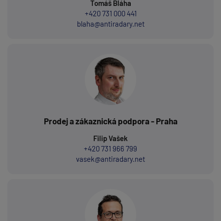
Tomáš Bláha
+420 731 000 441
blaha@antiradary.net
Prodej a zákaznická podpora - Praha
Filip Vašek
+420 731 966 799
vasek@antiradary.net