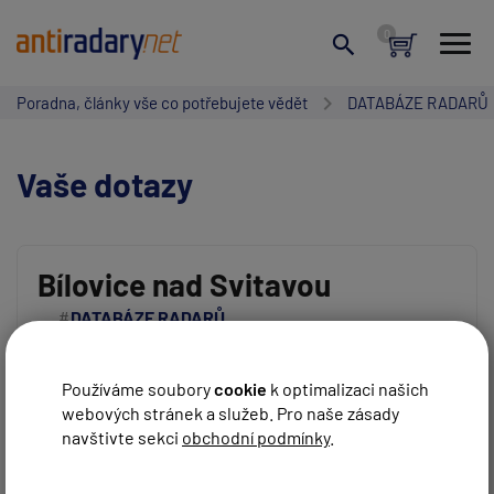
Poradna, články vše co potřebujete vědět
DATABÁZE RADARŮ
Vaše dotazy
Bílovice nad Svitavou
DATABÁZE RADARŮ
Vaše jméno:
Dobrý den, v Bílovicích nedávno nainstalovali něco, co
připomíná radar. Víte o tom něco?
Používáme soubory
cookie
k optimalizaci našich
webových stránek a služeb. Pro naše zásady
Váš e-mail:
REAGOVAT
81
před 6 roky
navštivte sekci
obchodní podmínky
.