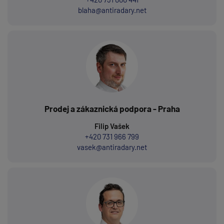
blaha@antiradary.net
Prodej a zákaznická podpora - Praha
Filip Vašek
+420 731 966 799
vasek@antiradary.net