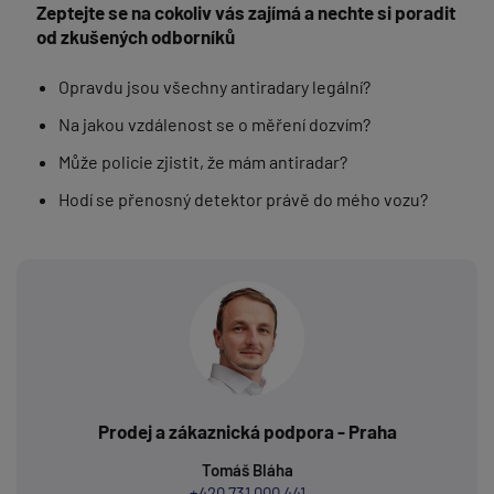
Zeptejte se na cokoliv vás zajímá a nechte si poradit
od zkušených odborníků
Opravdu jsou všechny antiradary legální?
Na jakou vzdálenost se o měření dozvím?
Může policie zjistit, že mám antiradar?
Hodí se přenosný detektor právě do mého vozu?
Prodej a zákaznická podpora - Praha
Tomáš Bláha
+420 731 000 441