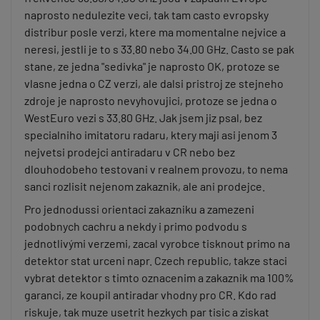
naprosto nedulezite veci, tak tam casto evropsky
distribur posle verzi, ktere ma momentalne nejvice a
neresi, jestli je to s 33.80 nebo 34.00 GHz. Casto se pak
stane, ze jedna "sedivka" je naprosto OK, protoze se
vlasne jedna o CZ verzi, ale dalsi pristroj ze stejneho
zdroje je naprosto nevyhovujici, protoze se jedna o
WestEuro vezi s 33.80 GHz. Jak jsem jiz psal, bez
specialniho imitatoru radaru, ktery maji asi jenom 3
nejvetsi prodejci antiradaru v CR nebo bez
dlouhodobeho testovani v realnem provozu, to nema
sanci rozlisit nejenom zakaznik, ale ani prodejce.
Pro jednodussi orientaci zakazniku a zamezeni
podobnych cachru a nekdy i primo podvodu s
jednotlivými verzemi, zacal vyrobce tisknout primo na
detektor stat urceni napr. Czech republic, takze staci
vybrat detektor s timto oznacenim a zakaznik ma 100%
garanci, ze koupil antiradar vhodny pro CR. Kdo rad
riskuje, tak muze usetrit hezkych par tisic a ziskat