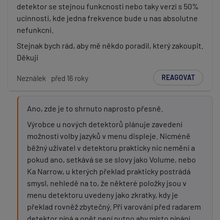
detektor se stejnou funkcnosti nebo taky verzi s 50%
ucinnosti, kde jedna frekvence bude u nas absolutne
nefunkcni.
Stejnak bych rád, aby mě někdo poradil, který zakoupit.
Děkuji
REAGOVAT
Neználek
před 16 roky
Ano, zde je to shrnuto naprosto přesně.
Výrobce u nových detektorů plánuje zavedení
možností volby jazyků v menu displeje. Nicméně
běžný uživatel v detektoru prakticky nic neměni a
pokud ano, setkává se se slovy jako Volume, nebo
Ka Narrow, u kterých překlad prakticky postrádá
smysl, nehledě na to, že některé položky jsou v
menu detektoru uvedeny jako zkratky, kdy je
překlad rovněž zbytečný. Při varování před radarem
detektor pípá a opět není nutno aby místo pípání