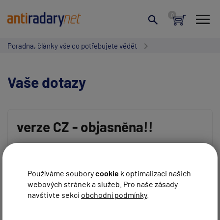
Poradna, články vše co potřebujete vědět
Vaše dotazy
verze CZ - objasněna!!
Vaše jméno:
Tak jsem se na nějakém fóru dočetl jak je to s tou verzí
CZ
Používáme soubory
cookie
k optimalizaci našich
Je to ze dne 7.7.2010 od nějakého experta BEL:
webových stránek a služeb. Pro naše zásady
Váš e-mail:
Existuje, neexistuje - to je takova hra se slovicky. Ve
navštivte sekci
obchodní podmínky
.
skutecnosti existuje verze RX65e s 33.80 a 34.30 GHz
(zbytek Ka narow nas tady nezajima) a verze RX65e s